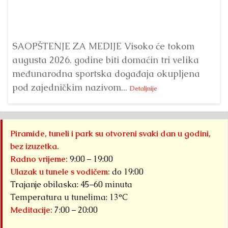
Bu
ve
SAOPŠTENJE ZA MEDIJE Visoko će tokom
augusta 2026. godine biti domaćin tri velika
međunarodna sportska događaja okupljena
pod zajedničkim nazivom...
Detaljnije
Piramide, tuneli i park su otvoreni svaki dan u godini,
bez izuzetka.
Radno vrijeme:
9:00 – 19:00
Ulazak u tunele s vodičem:
do 19:00
Trajanje obilaska: 45–60 minuta
Temperatura u tunelima: 13°C
Meditacije:
7:00 – 20:00