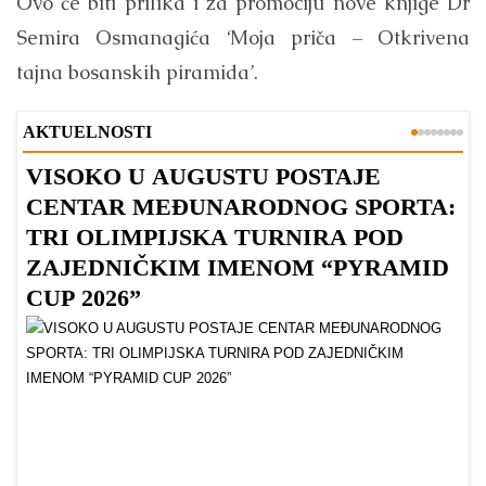
Ovo će biti prilika i za promociju nove knjige Dr
Semira Osmanagića ‘Moja priča – Otkrivena
tajna bosanskih piramida’.
AKTUELNOSTI
VISOKO U AUGUSTU POSTAJE
B
CENTAR MEĐUNARODNOG SPORTA:
TRI OLIMPIJSKA TURNIRA POD
ZAJEDNIČKIM IMENOM “PYRAMID
CUP 2026”
Dr