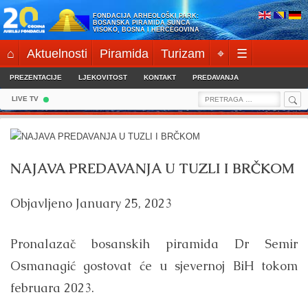
Skip
FONDACIJA ARHEOLOŠKI PARK:
to
BOSANSKA PIRAMIDA SUNCA
VISOKO, BOSNA I HERCEGOVINA
content
⌂
Aktuelnosti
Piramida
Turizam
⌖
☰
PREZENTACIJE
LJEKOVITOST
KONTAKT
PREDAVANJA
Sea
Search
LIVE TV
for:
NAJAVA PREDAVANJA U TUZLI I BRČKOM
Objavljeno
January 25, 2023
Pronalazač bosanskih piramida Dr Semir
Osmanagić gostovat će u sjevernoj BiH tokom
februara 2023.