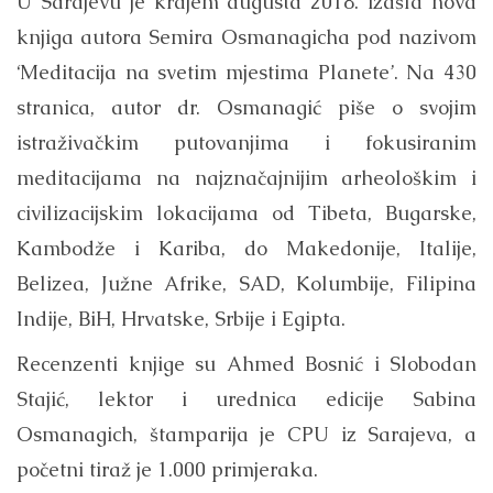
U Sarajevu je krajem augusta 2018. izašla nova
knjiga autora Semira Osmanagicha pod nazivom
‘Meditacija na svetim mjestima Planete’. Na 430
stranica, autor dr. Osmanagić piše o svojim
istraživačkim putovanjima i fokusiranim
meditacijama na najznačajnijim arheološkim i
civilizacijskim lokacijama od Tibeta, Bugarske,
Kambodže i Kariba, do Makedonije, Italije,
Belizea, Južne Afrike, SAD, Kolumbije, Filipina
Indije, BiH, Hrvatske, Srbije i Egipta.
Recenzenti knjige su Ahmed Bosnić i Slobodan
Stajić, lektor i urednica edicije Sabina
Osmanagich, štamparija je CPU iz Sarajeva, a
početni tiraž je 1.000 primjeraka.