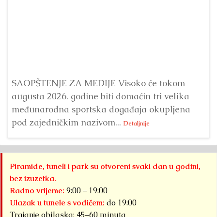
Dr
Bu
ve
SAOPŠTENJE ZA MEDIJE Visoko će tokom
augusta 2026. godine biti domaćin tri velika
međunarodna sportska događaja okupljena
pod zajedničkim nazivom...
Detaljnije
Piramide, tuneli i park su otvoreni svaki dan u godini,
bez izuzetka.
Radno vrijeme:
9:00 – 19:00
Ulazak u tunele s vodičem:
do 19:00
Trajanje obilaska: 45–60 minuta