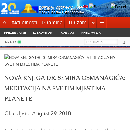
Skip
FONDACIJA ARHEOLOŠKI PARK:
to
BOSANSKA PIRAMIDA SUNCA
VISOKO, BOSNA I HERCEGOVINA
content
⌂
Aktuelnosti
Piramida
Turizam
⌖
☰
PREZENTACIJE
LJEKOVITOST
KONTAKT
PREDAVANJA
Sea
Search
LIVE TV
for:
NOVA KNJIGA DR. SEMIRA OSMANAGIĆA:
MEDITACIJA NA SVETIM MJESTIMA
PLANETE
Objavljeno
August 29, 2018