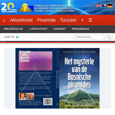
Skip
FONDACIJA ARHEOLOŠKI PARK:
to
BOSANSKA PIRAMIDA SUNCA
VISOKO, BOSNA I HERCEGOVINA
content
⌂
Aktuelnosti
Piramida
Turizam
⌖
☰
PREZENTACIJE
LJEKOVITOST
KONTAKT
PREDAVANJA
Sea
Search
LIVE TV
for: