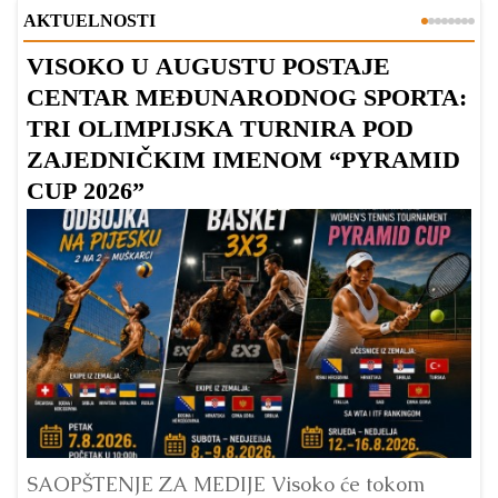
AKTUELNOSTI
VISOKO U AUGUSTU POSTAJE
B
CENTAR MEĐUNARODNOG SPORTA:
TRI OLIMPIJSKA TURNIRA POD
ZAJEDNIČKIM IMENOM “PYRAMID
CUP 2026”
Dr
Bu
ve
SAOPŠTENJE ZA MEDIJE Visoko će tokom