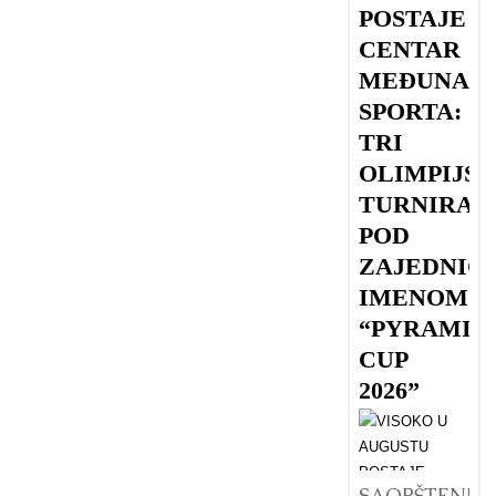
POSTAJE
V
CENTAR
MEĐUNAR
SPORTA:
Dr
TRI
O
OLIMPIJS
u 
TURNIRA
n
POD
B
ZAJEDNIČ
ki
IMENOM
V
“PYRAMID
da
CUP
v
2026”
ve
Det
SAOPŠTENJE