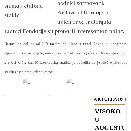
hodnici zatrpavani.
snimak etalona
Pažljivim filtriranjem
stakla
uklonjenog materijala
radnici Fondacije su pronašli interesantan nalaz.
Naime, na daljini od 110 metara od ulaza u tunel Ravne, u unesenom
šljunkovitom materijalu, nalazio se komad livenog stakla. Dimenzije su mu
2,5 x 2 x 1,2 cm.
Mikroskopska analiza je potvdila da je riječ o livenom
staklu zasad neutvrđene starosti.
–
–
AKTUELNOSTI
VISOKO
B
U
u
AUGUSTU
s