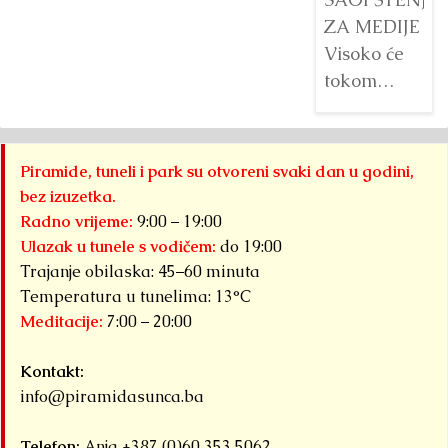
ZA MEDIJE
Visoko će
tokom
augusta
2026.
godine biti
Piramide, tuneli i park su otvoreni svaki dan u godini,
domaćin tri
bez izuzetka.
velika
Radno vrijeme:
9:00 – 19:00
međunarodna
Ulazak u tunele s vodičem:
do 19:00
sportska
Trajanje obilaska: 45–60 minuta
događaja
Temperatura u tunelima: 13°C
Meditacije:
7:00 – 20:00
okupljena
pod
Kontakt:
zajedničkim
info@piramidasunca.ba
nazivom...
Detaljnije
Telefon:
Anja +387 (0)60 353 5062