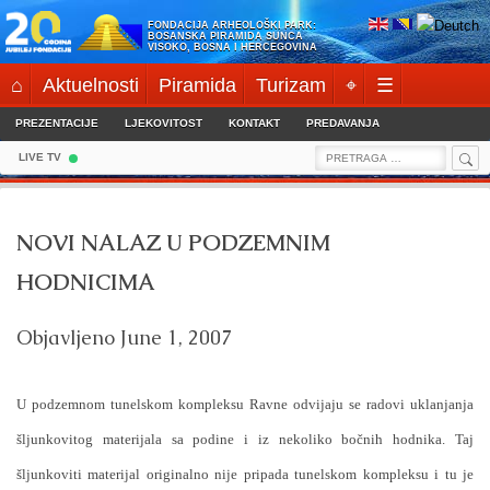
Skip
FONDACIJA ARHEOLOŠKI PARK:
to
BOSANSKA PIRAMIDA SUNCA
VISOKO, BOSNA I HERCEGOVINA
content
⌂
Aktuelnosti
Piramida
Turizam
⌖
☰
PREZENTACIJE
LJEKOVITOST
KONTAKT
PREDAVANJA
Sea
Search
LIVE TV
for:
NOVI NALAZ U PODZEMNIM
HODNICIMA
Objavljeno
June 1, 2007
U podzemnom tunelskom kompleksu Ravne odvijaju se radovi uklanjanja
šljunkovitog materijala sa podine i iz nekoliko bočnih hodnika. Taj
šljunkoviti materijal originalno nije pripada tunelskom kompleksu i tu je