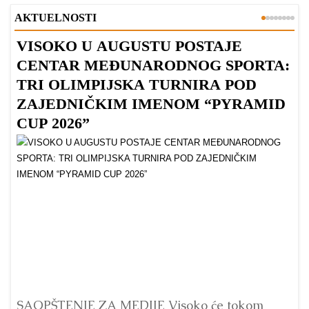
AKTUELNOSTI
VISOKO U AUGUSTU POSTAJE
B
CENTAR MEĐUNARODNOG SPORTA:
TRI OLIMPIJSKA TURNIRA POD
ZAJEDNIČKIM IMENOM “PYRAMID
CUP 2026”
Dr
Bu
ve
SAOPŠTENJE ZA MEDIJE Visoko će tokom