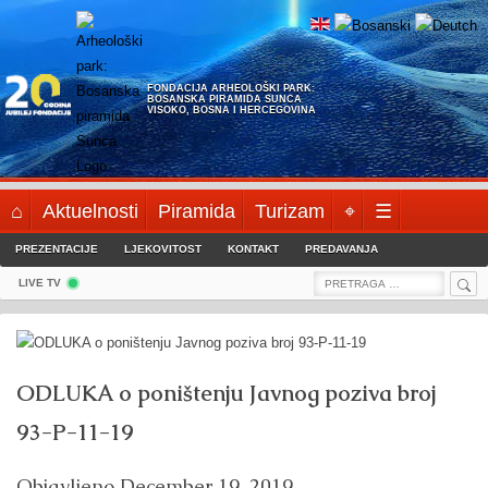
Skip
to
content
FONDACIJA ARHEOLOŠKI PARK:
BOSANSKA PIRAMIDA SUNCA
VISOKO, BOSNA I HERCEGOVINA
⌂
Aktuelnosti
Piramida
Turizam
⌖
☰
PREZENTACIJE
LJEKOVITOST
KONTAKT
PREDAVANJA
Sea
Search
LIVE TV
for:
ODLUKA o poništenju Javnog poziva broj
93-P-11-19
Objavljeno
December 19, 2019