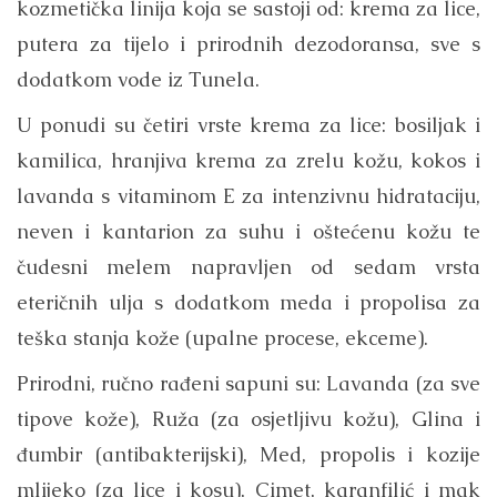
kozmetička linija koja se sastoji od: krema za lice,
putera za tijelo i prirodnih dezodoransa, sve s
dodatkom vode iz Tunela.
U ponudi su četiri vrste krema za lice: bosiljak i
kamilica, hranjiva krema za zrelu kožu, kokos i
lavanda s vitaminom E za intenzivnu hidrataciju,
neven i kantarion za suhu i oštećenu kožu te
čudesni melem napravljen od sedam vrsta
eteričnih ulja s dodatkom meda i propolisa za
teška stanja kože (upalne procese, ekceme).
Prirodni, ručno rađeni sapuni su: Lavanda (za sve
tipove kože), Ruža (za osjetljivu kožu), Glina i
đumbir (antibakterijski), Med, propolis i kozije
mlijeko (za lice i kosu), Cimet, karanfilić i mak