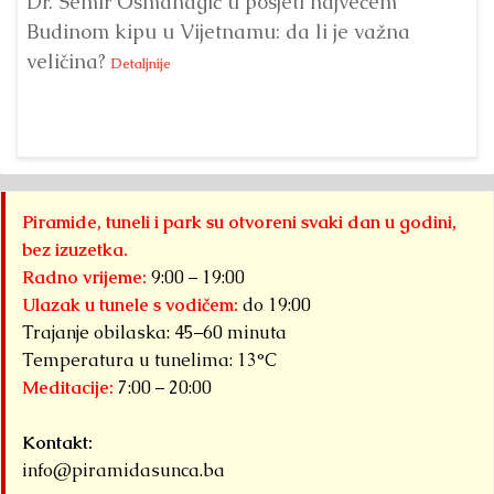
Dr. Semir Osmanagić u posjeti najvećem
Pi
Budinom kipu u Vijetnamu: da li je važna
po
veličina?
na
Detaljnije
Piramide, tuneli i park su otvoreni svaki dan u godini,
bez izuzetka.
Radno vrijeme:
9:00 – 19:00
Ulazak u tunele s vodičem:
do 19:00
Trajanje obilaska: 45–60 minuta
Temperatura u tunelima: 13°C
Meditacije:
7:00 – 20:00
Kontakt:
info@piramidasunca.ba