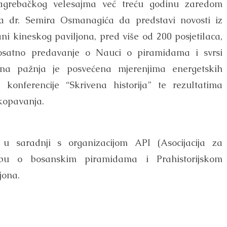
Zagrebačkog velesajma već treću godinu zaredom
a dr. Semira Osmanagića da predstavi novosti iz
ni kineskog paviljona, pred više od 200 posjetilaca,
osatno predavanje o Nauci o piramidama i svrsi
a pažnja je posvećena mjerenjima energetskih
konferencije “Skrivena historija” te rezultatima
kopavanja.
u saradnji s organizacijom API (Asocijacija za
zložbu o bosanskim piramidama i Prahistorijskom
jona.