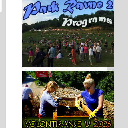
edstavljanja jednog od
gostovao je u gradovima..
juzbudljivijih arheoloških i
Detaljnije
učnih projekata
našnjice – Bosanske...
taljnije