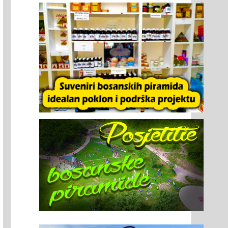
 REDU JE AMERIČKA TURNEJA:
DARTFORD, HERTFORDSHIRE 
 CHICAGA DO SANTA FEA –
LEWES – OSMANAGIĆ NASTAV
TINA O NAJSTARIJIM
S TURNEJOM PO VELIKOJ
RAMIDAMA STIŽE U SAD
BRITANIJI
onalazač bosanskih
Autor i istraživač Dr Sem
ramida dr. Semir
Osmanagić nastavlja s
managić nastavlja
turnejom po Velikoj Britan
obalnu misiju
Od 9.-11. marta 2026.