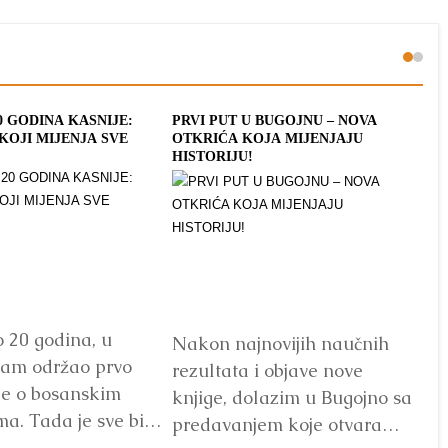
0 GODINA KASNIJE:
PRVI PUT U BUGOJNU – NOVA
NA
KOJI MIJENJA SVE
OTKRIĆA KOJA MIJENJAJU
OD
HISTORIJU!
IS
PI
o 20 godina, u
Nakon najnovijih naučnih
Pr
sam održao prvo
rezultata i objave nove
pi
e o bosanskim
knjige, dolazim u Bugojno sa
Os
a. Tada je sve bila
predavanjem koje otvara
gl
as – imamo...