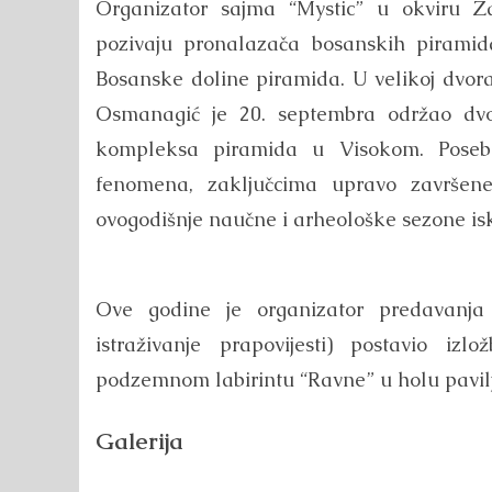
Organizator sajma “Mystic” u okviru 
pozivaju pronalazača bosanskih piramid
Bosanske doline piramida. U velikoj dvora
Osmanagić je 20. septembra održao dv
kompleksa piramida u Visokom. Posebn
fenomena, zaključcima upravo završene 
ovogodišnje naučne i arheološke sezone is
Ove godine je organizator predavanja 
istraživanje prapovijesti) postavio i
podzemnom labirintu “Ravne” u holu pavil
Galerija