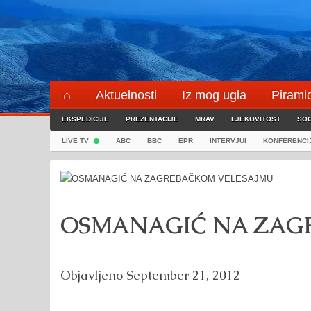
Skip
to
content
⌂
Aktuelnosti
Iz mog ugla
Pirami
EKSPEDICIJE
Blogeri
PREZENTACIJE
⌖
MRAV
LJEKOVITOST
SOC
LIVE TV
ABC
BBC
EPR
INTERVJUI
KONFERENCI
OSMANAGIĆ NA ZAG
Objavljeno
September 21, 2012