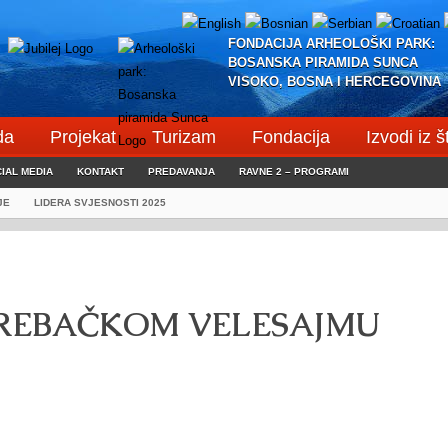
FONDACIJA ARHEOLOŠKI PARK:
BOSANSKA PIRAMIDA SUNCA
VISOKO, BOSNA I HERCEGOVINA
da
Projekat
Turizam
Fondacija
Izvodi iz 
IAL MEDIA
KONTAKT
PREDAVANJA
RAVNE 2 – PROGRAMI
JE
LIDERA SVJESNOSTI 2025
REBAČKOM VELESAJMU