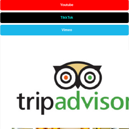
Youtube
TikkTok
Vimeo