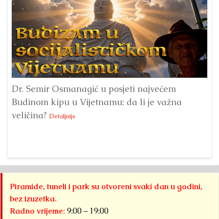
Dr. Semir Osmanagić u posjeti najvećem
Pi
Budinom kipu u Vijetnamu: da li je važna
po
veličina?
na
Detaljnije
Piramide, tuneli i park su otvoreni svaki dan u godini,
bez izuzetka.
Radno vrijeme:
9:00 – 19:00