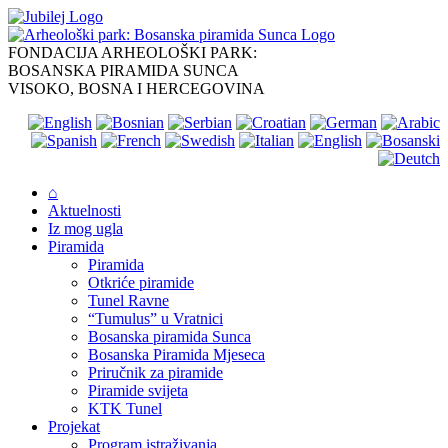
Skip
to
content
FONDACIJA ARHEOLOŠKI PARK:
BOSANSKA PIRAMIDA SUNCA
VISOKO, BOSNA I HERCEGOVINA
⌂
Aktuelnosti
Iz mog ugla
Piramida
Piramida
Otkriće piramide
Tunel Ravne
“Tumulus” u Vratnici
Bosanska piramida Sunca
Bosanska Piramida Mjeseca
Priručnik za piramide
Piramide svijeta
KTK Tunel
Projekat
Program istraživanja