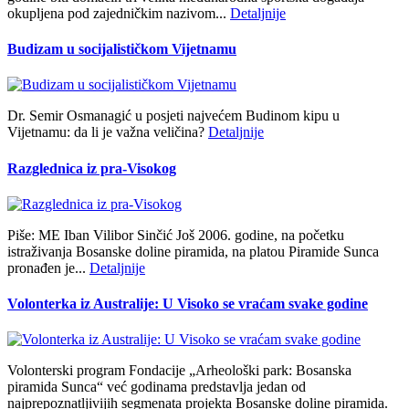
okupljena pod zajedničkim nazivom...
Detaljnije
Budizam u socijalističkom Vijetnamu
Dr. Semir Osmanagić u posjeti najvećem Budinom kipu u
Vijetnamu: da li je važna veličina?
Detaljnije
Razglednica iz pra-Visokog
Piše: ME Iban Vilibor Sinčić Još 2006. godine, na početku
istraživanja Bosanske doline piramida, na platou Piramide Sunca
pronađen je...
Detaljnije
Volonterka iz Australije: U Visoko se vraćam svake godine
Volonterski program Fondacije „Arheološki park: Bosanska
piramida Sunca“ već godinama predstavlja jedan od
najprepoznatljivijih segmenata projekta Bosanske doline piramida.