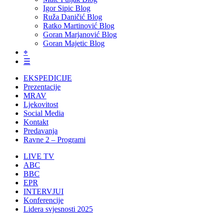
Igor Sipic Blog
Ruža Daničić Blog
Ratko Martinović Blog
Goran Marjanović Blog
Goran Majetic Blog
⌖
☰
EKSPEDICIJE
Prezentacije
MRAV
Ljekovitost
Social Media
Kontakt
Predavanja
Ravne 2 – Programi
LIVE TV
ABC
BBC
EPR
INTERVJUI
Konferencije
Lidera svjesnosti 2025