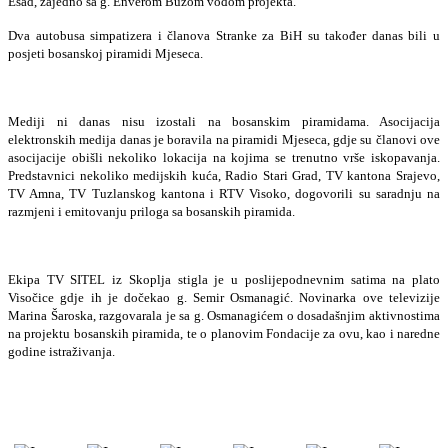
Esad, zajedno sa g. Enverom Buzom vođom projekta.
Dva autobusa simpatizera i članova Stranke za BiH su također danas bili u
posjeti bosanskoj piramidi Mjeseca.
Mediji ni danas nisu izostali na bosanskim piramidama. Asocijacija
elektronskih medija danas je boravila na piramidi Mjeseca, gdje su članovi ove
asocijacije obišli nekoliko lokacija na kojima se trenutno vrše iskopavanja.
Predstavnici nekoliko medijskih kuća, Radio Stari Grad, TV kantona Srajevo,
TV Amna, TV Tuzlanskog kantona i RTV Visoko, dogovorili su saradnju na
razmjeni i emitovanju priloga sa bosanskih piramida.
Ekipa TV SITEL iz Skoplja stigla je u poslijepodnevnim satima na plato
Visočice gdje ih je dočekao g. Semir Osmanagić. Novinarka ove televizije
Marina Šaroska, razgovarala je sa g. Osmanagićem o dosadašnjim aktivnostima
na projektu bosanskih piramida, te o planovim Fondacije za ovu, kao i naredne
godine istraživanja.