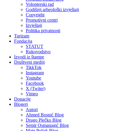
Volonterski rad
Godišnji arheološki izvještaji
Copyright
Promotivni centri
Izvještaji
Politika privatnosti
Turizam
Fondacija
STATUT
Rukovodstvo
Izvodi iz štampe
Društveni mediji
TikkTok
Instagram
Youtube
Facebook
X (Twiter)
Vimeo
Donacije
Blogeri
Autori
Ahmed Bosnić Blog
Drago Plečko Blog
Semir Osmanagić Blog
Mate Puljak Blog