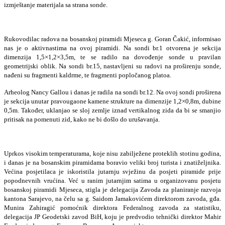
izmještanje materijala sa strana sonde.
Rukovodilac radova na bosanskoj piramidi Mjeseca g. Goran Čakić, informisao
nas je o aktivnastima na ovoj piramidi. Na sondi br.1 otvorena je sekcija
dimenzija 1,5×1,2×3,5m, te se radilo na dovođenje sonde u pravilan
geometrijski oblik. Na sondi br.15, nastavljeni su radovi na proširenju sonde,
nađeni su fragmenti kaldrme, te fragmenti popločanog platoa.
Arheolog Nancy Gallou i danas je radila na sondi br.12. Na ovoj sondi proširena
je sekcija unutar pravougaone kamene strukture na dimenzije 1,2×0,8m, dubine
0,5m. Također, uklanjao se sloj zemlje iznad vertikalnog zida da bi se smanjio
pritisak na pomenuti zid, kako ne bi došlo do urušavanja.
Uprkos visokim temperaturama, koje nisu zabilježene proteklih stotinu godina,
i danas je na bosanskim piramidama boravio veliki broj turista i znatiželjnika.
Većina posjetilaca je iskoristila jutarnju svježinu da posjeti piramide prije
popodnevnih vrućina. Već u ranim jutarnjim satima u organizovanu posjetu
bosanskoj piramidi Mjeseca, stigla je delegacija Zavoda za planiranje razvoja
kantona Sarajevo, na čelu sa g. Saidom Jamakovićem direktorom zavoda, gđa.
Munira Zahiragić pomoćnik direktora Federalnog zavoda za statistiku,
delegacija JP Geodetski zavod BiH, koju je predvodio tehnički direktor Mahir