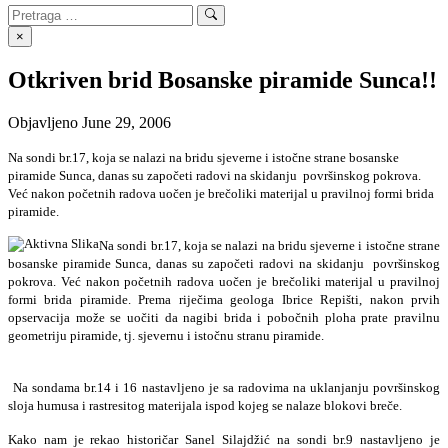
Search
Search
for:
×
Otkriven brid Bosanske piramide Sunca!!
Objavljeno
June 29, 2006
Na sondi br.17, koja se nalazi na bridu sjeverne i istočne strane bosanske
piramide Sunca, danas su započeti radovi na skidanju
površinskog pokrova.
Već nakon početnih radova uočen je brečoliki materijal u pravilnoj formi brida
piramide.
Na sondi br.17, koja se nalazi na bridu sjeverne i istočne strane
bosanske piramide Sunca, danas su započeti radovi na skidanju
površinskog
pokrova. Već nakon početnih radova uočen je brečoliki materijal u pravilnoj
formi brida piramide. Prema riječima geologa Ibrice Repišti, nakon prvih
opservacija može se uočiti da nagibi brida i pobočnih ploha prate pravilnu
geometriju piramide, tj. sjevernu i istočnu stranu piramide.
Na sondama br.14 i 16 nastavljeno je sa radovima na uklanjanju površinskog
sloja humusa i rastresitog materijala ispod kojeg se nalaze blokovi breče.
Kako nam je rekao historičar Sanel Silajdžić na sondi br.9 nastavljeno je