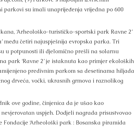
ni parkovi su imali unaprijeđenja vrijedna po 600
lkana, ‘Arheološko-turističko-sportski park Ravne 2’
a’ među četiri najuspješnija evropska parka. Tri
u u potpunosti ili djelomično prešli na solarnu
 na park ‘Ravne 2’ je istaknuta kao primjer ekoloških
zamijenjeno predivnim parkom sa desetinama hiljada
čnog drveća, voćki, ukrasnih grmova i raznolikog
dnik ove godine, činjenica da je ušao kao
nevjerovatan uspjeh. Dodjeli nagrada prisustvovao
 Fondacije ‘Arheološki park : Bosanska piramida