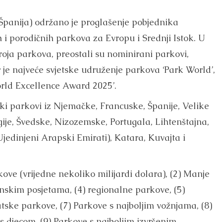
(Španija) održano je proglašenje pobjednika
 i porodičnih parkova za Evropu i Srednji Istok. U
oja parkova, preostali su nominirani parkovi,
 je najveće svjetske udruženje parkova ‘Park World’,
rld Excellence Award 2025’.
i parkovi iz Njemačke, Francuske, Španije, Velike
lgije, Švedske, Nizozemske, Portugala, Lihtenštajna,
Ujedinjeni Arapski Emirati), Katara, Kuvajta i
kove (vrijedne nekoliko milijardi dolara), (2) Manje
nskim posjetama, (4) regionalne parkove, (5)
tske parkove, (7) Parkove s najboljim vožnjama, (8)
djecom, (9) Parkove s najboljim izvršenim