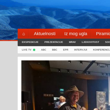
Skip
to
content
⌂
Aktuelnosti
Iz mog ugla
Pirami
EKSPEDICIJE
Blogeri
PREZENTACIJE
⌖
MRAV
LJEKOVITOST
SOC
LIVE TV
ABC
BBC
EPR
INTERVJUI
KONFERENCI