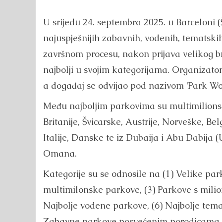
U srijedu 24. septembra 2025. u Barceloni 
najuspješnijih zabavnih, vodenih, tematskih
završnom procesu, nakon prijava velikog br
najbolji u svojim kategorijama. Organizator
a događaj se odvijao pod nazivom ‘Park Wo
Među najboljim parkovima su multimilionsk
Britanije, Švicarske, Austrije, Norveške, Be
Italije, Danske te iz Dubaija i Abu Dabija (
Omana.
Kategorije su se odnosile na (1) Velike par
multimilonske parkove, (3) Parkove s milio
Najbolje vodene parkove, (6) Najbolje tema
Zabavne parkove posvećenim porodicama s 