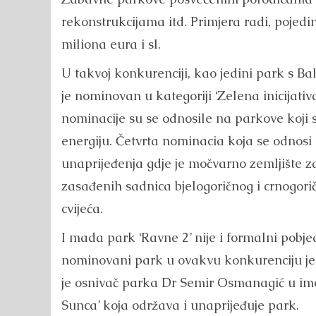
rekonstrukcijama itd. Primjera radi, pojedi
miliona eura i sl.
U takvoj konkurenciji, kao jedini park s Ba
je nominovan u kategoriji ‘Zelena inicijativ
nominacije su se odnosile na parkove koji s
energiju. Četvrta nominacia koja se odnosi
unaprijeđenja gdje je močvarno zemljište 
zasađenih sadnica bjelogoričnog i crnogori
cvijeća.
I mada park ‘Ravne 2’ nije i formalni pobje
nominovani park u ovakvu konkurenciju je 
je osnivač parka Dr Semir Osmanagić u ime
Sunca’ koja održava i unaprijeđuje park.