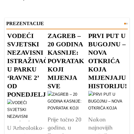
PREZENTACIJE
VODEĆI
ZAGREB –
PRVI PUT U
N
SVJETSKI
20 GODINA
BUGOJNU –
J
NEZAVISNI
KASNIJE:
NOVA
A
ISTRAŽIVAČI
POVRATAK
OTKRIĆA
T
U PARKU
KOJI
KOJA
O
‘RAVNE 2’
MIJENJA
MIJENJAJU
C
OD
SVE
HISTORIJU!
D
PONEDJELJKA
F
I
N
P
Prije tačno 20
Nakon
godina, u
najnovijih
S
U ‘Arheološko-