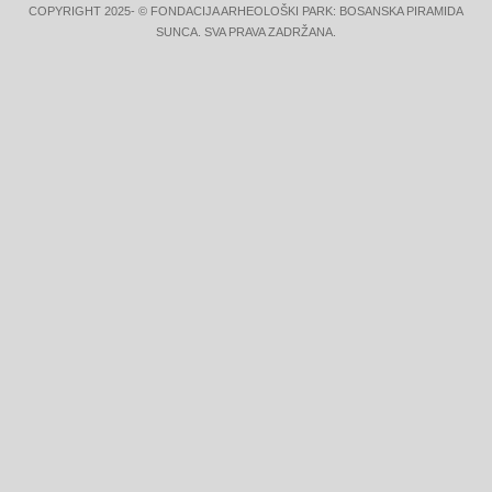
COPYRIGHT 2025- © FONDACIJA ARHEOLOŠKI PARK: BOSANSKA PIRAMIDA
SUNCA. SVA PRAVA ZADRŽANA.