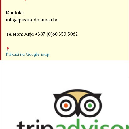
da
Kontakt:
Bo
info@piramidasunca.ba
Det
Telefon:
Anja +387 (0)60 353 5062
Prikaži na Google mapi