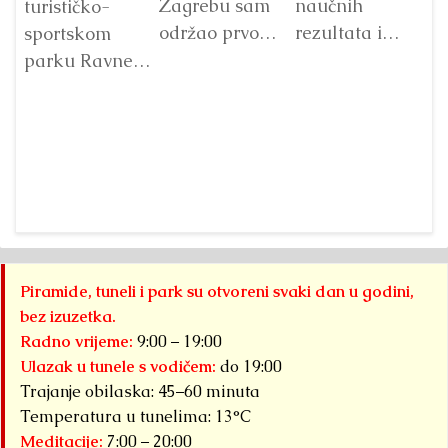
Zagrebu sam
naučnih
turističko-
S
održao prvo
rezultata i
sportskom
predavanje o
objave nove
parku Ravne 2’
bosanskim
knjige, dolazim
u Distriktu
piramidama.
u Bugojno sa
bosanskih
P
Tada je sve
predavanjem
piramida, bit
b
bila
koje otvara
će održana
pi
ideja.Danas –
potpuno novu
Deveta
S
imamo...
sliku o
međunarodna
Detaljnije
O
prošlosti...
naučna
na
konferencija o
Detaljnije
gl
Piramide, tuneli i park su otvoreni svaki dan u godini,
Bosanskoj
pr
bez izuzetka.
dolini
j
Radno vrijeme:
9:00 – 19:00
piramida...
na
Ulazak u tunele s vodičem:
do 19:00
Detaljnije
ar
Trajanje obilaska: 45–60 minuta
n
Temperatura u tunelima: 13°C
Meditacije:
7:00 – 20:00
pr