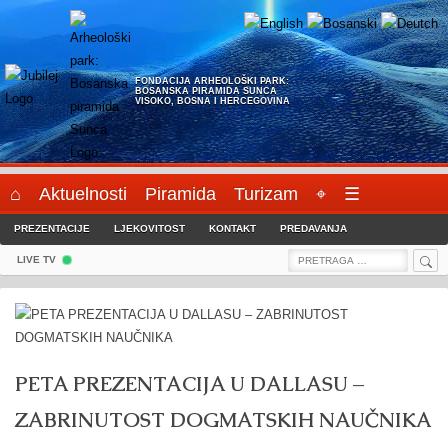
Skip
to
content
FONDACIJA ARHEOLOŠKI PARK:
BOSANSKA PIRAMIDA SUNCA
VISOKO, BOSNA I HERCEGOVINA
⌂
Aktuelnosti
Piramida
Turizam
⌖
☰
PREZENTACIJE
LJEKOVITOST
KONTAKT
PREDAVANJA
Sea
Search
LIVE TV
for:
PETA PREZENTACIJA U DALLASU –
ZABRINUTOST DOGMATSKIH NAUČNIKA