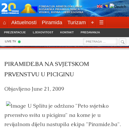
Skip
FONDACIJA ARHEOLOŠKI PARK:
to
BOSANSKA PIRAMIDA SUNCA
VISOKO, BOSNA I HERCEGOVINA
content
⌂
Aktuelnosti
Piramida
Turizam
⌖
☰
PREZENTACIJE
LJEKOVITOST
KONTAKT
PREDAVANJA
Sea
Search
LIVE TV
for:
PIRAMIDE.BA NA SVJETSKOM
PRVENSTVU U PICIGINU
Objavljeno
June 21, 2009
U Splitu je održano "Peto svjetsko
prvenstvo svita u piciginu" na kome je u
revijalnom dijelu nastupila ekipa "Piramide.ba".