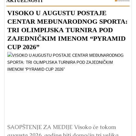
AKTUELNOSTI
VISOKO U AUGUSTU POSTAJE
B
CENTAR MEĐUNARODNOG SPORTA:
TRI OLIMPIJSKA TURNIRA POD
ZAJEDNIČKIM IMENOM “PYRAMID
CUP 2026”
Dr
Bu
ve
SAOPŠTENJE ZA MEDIJE Visoko će tokom
augusta 2026. godine biti domaćin tri velika