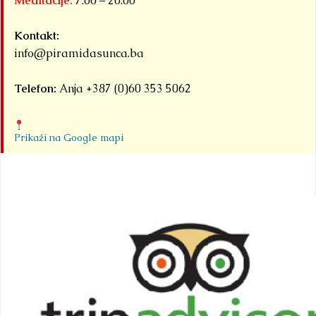
Meditacije:
7:00 – 20:00
sl.
Kontakt:
info@piramidasunca.ba
Telefon:
Anja +387 (0)60 353 5062
Prikaži na Google mapi