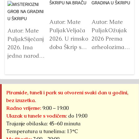
S
Autor: Mate
Autor: Mate
PuljakVeljača
PuljakOžujak
Autor: Mate
2026. U rimsko
2026 Prema
PuljakSiječanj
O
doba Škrip se
arheolozima
2026. Ima
“o
razvija kao
Aleksandri
jedna narodna
o
važno lokalno
Faber i
koja kaže
k
središte.
Mladenu
„baciti u škrip“,
ar
Arheološki
Nikolanciju,
odnosno baciti
do
nalazi
Škrip
u rupu/
n
Piramide, tuneli i park su otvoreni svaki dan u godini,
potvrđujupostojanje
predstavlja
škripu/ stijenu,
b
bez izuzetka.
rimske
najstarijekontinui
tj.ubaciti
m
Radno vrijeme:
9:00 – 19:00
arhitekture,
naselje na
nešto/...
na
Detaljnije
Ulazak u tunele s vodičem:
do 19:00
uključujući...
otoku Braču i
p
Trajanje obilaska: 45–60 minuta
jedno...
l
Temperatura u tunelima: 13°C
Detaljnije
Detaljnije