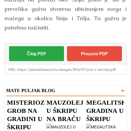
prevelika gužva stvorena ubiciranjem svega i
svačega u okolicu Sinja i Trilja. Tu gužvu je
potrebno raščistiti.
Čitaj PDF
Preuzmi PDF
URL:
https://piramidasunca.ba/images/2016/07/jova-i-setovija.pdf
MATE PULJAK BLOG
MISTERIOZNI
MAUZOLEJ
MEGALITSKA
R
GROB NA
U ŠKRIPU
GRADINA U
T
GRADINI U
NA BRAČU
ŠKRIPU
R
ŠKRIPU
S