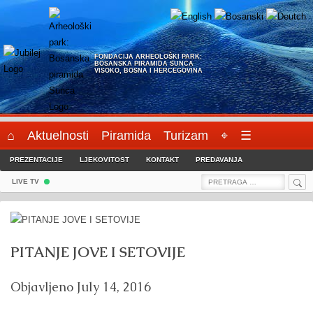
Skip
to
content
FONDACIJA ARHEOLOŠKI PARK:
BOSANSKA PIRAMIDA SUNCA
VISOKO, BOSNA I HERCEGOVINA
⌂
Aktuelnosti
Piramida
Turizam
⌖
☰
PREZENTACIJE
LJEKOVITOST
KONTAKT
PREDAVANJA
Sea
Search
LIVE TV
for:
PITANJE JOVE I SETOVIJE
Objavljeno
July 14, 2016