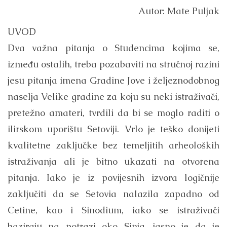
Autor: Mate Puljak
UVOD
Dva važna pitanja o Studencima kojima se,
između ostalih, treba pozabaviti na stručnoj razini
jesu pitanja imena Gradine Jove i željeznodobnog
naselja Velike gradine za koju su neki istraživači,
pretežno amateri, tvrdili da bi se moglo raditi o
ilirskom uporištu Setoviji. Vrlo je teško donijeti
kvalitetne zaključke bez temeljitih arheoloških
istraživanja ali je bitno ukazati na otvorena
pitanja. Iako je iz povijesnih izvora logičnije
zaključiti da se Setovia nalazila zapadno od
Cetine, kao i Sinodium, iako se istraživači
baziraju na potrazi oko Sinja, jasno je da je