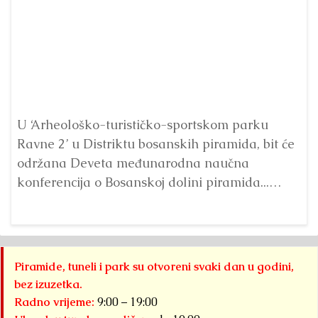
Pr
p
U ‘Arheološko-turističko-sportskom parku
Ta
Ravne 2’ u Distriktu bosanskih piramida, bit će
održana Deveta međunarodna naučna
konferencija o Bosanskoj dolini piramida...
Detaljnije
Piramide, tuneli i park su otvoreni svaki dan u godini,
bez izuzetka.
Radno vrijeme:
9:00 – 19:00