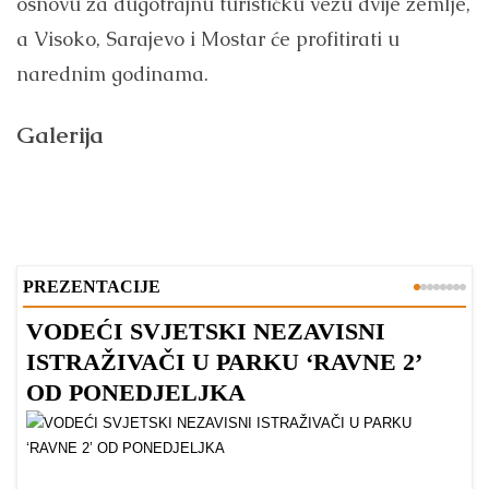
osnovu za dugotrajnu turističku vezu dvije zemlje,
a Visoko, Sarajevo i Mostar će profitirati u
narednim godinama.
Galerija
PREZENTACIJE
VODEĆI SVJETSKI NEZAVISNI
Z
ISTRAŽIVAČI U PARKU ‘RAVNE 2’
P
OD PONEDJELJKA