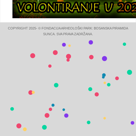
COPYRIGHT 2025- © FONDACIJA ARHEOLOŠKI PARK: BOSANSKA PIRAMIDA
SUNCA. SVA PRAVA ZADRŽANA.