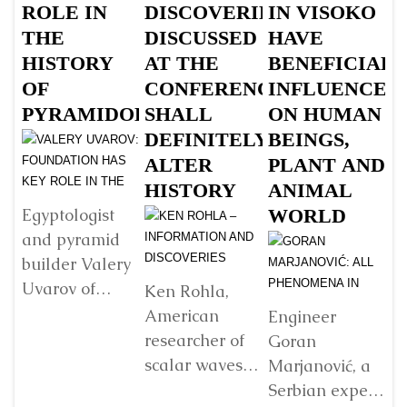
ROLE IN
DISCOVERIES
IN VISOKO
E
THE
DISCUSSED
HAVE
O
HISTORY
AT THE
BENEFICIAL
P
OF
CONFERENCE
INFLUENCE
B
PYRAMIDOLOGY
SHALL
ON HUMAN
DEFINITELY
BEINGS,
ALTER
PLANT AND
HISTORY
ANIMAL
Th
G
WORLD
Egyptologist
C
and pyramid
En
builder Valery
Py
Uvarov of
Ken Rohla,
ta
Russia was a
American
Engineer
1
lecturer at the
researcher of
Goran
20
First Global
scalar waves
Marjanović, a
in
Conference on
and speaker at
Serbian expert,