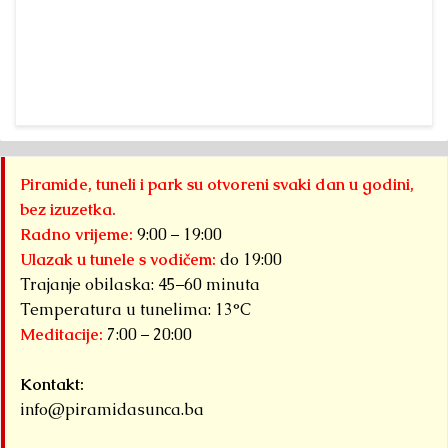
the Pyramid
the First
has
Energy,...
Global
participated in
Conference on
the Global
Detaljnije
the Energy of
Conference on
Pyramids,
the Energy of
held...
Pyramids in
Detaljnije
Visoko, May...
Piramide, tuneli i park su otvoreni svaki dan u godini,
Detaljnije
bez izuzetka.
Radno vrijeme:
9:00 – 19:00
Ulazak u tunele s vodičem:
do 19:00
Trajanje obilaska: 45–60 minuta
Temperatura u tunelima: 13°C
Meditacije:
7:00 – 20:00
Kontakt:
info@piramidasunca.ba