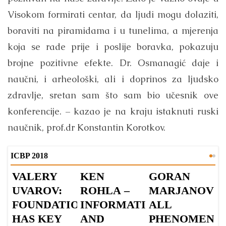
Visokom formirati centar, da ljudi mogu dolaziti,
boraviti na piramidama i u tunelima, a mjerenja
koja se rade prije i poslije boravka, pokazuju
brojne pozitivne efekte. Dr. Osmanagić daje i
naučni, i arheološki, ali i doprinos za ljudsko
zdravlje, sretan sam što sam bio učesnik ove
konferencije. – kazao je na kraju istaknuti ruski
naučnik, prof.dr Konstantin Korotkov.
ICBP 2018
VALERY
KEN
GORAN
F
UVAROV:
ROHLA –
MARJANOVIĆ
G
FOUNDATION
INFORMATION
ALL
C
HAS KEY
AND
PHENOMENA
O