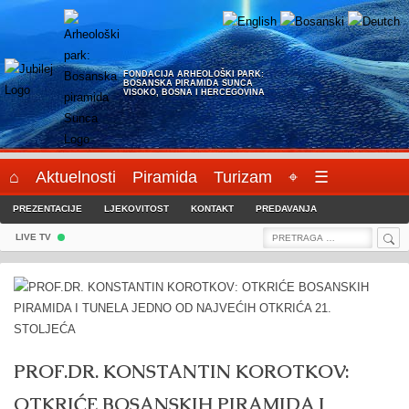
Skip
to
content
FONDACIJA ARHEOLOŠKI PARK:
BOSANSKA PIRAMIDA SUNCA
VISOKO, BOSNA I HERCEGOVINA
⌂
Aktuelnosti
Piramida
Turizam
⌖
☰
PREZENTACIJE
LJEKOVITOST
KONTAKT
PREDAVANJA
Sea
Search
LIVE TV
for:
PROF.DR. KONSTANTIN KOROTKOV:
OTKRIĆE BOSANSKIH PIRAMIDA I