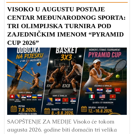
VISOKO U AUGUSTU POSTAJE
B
CENTAR MEĐUNARODNOG SPORTA:
TRI OLIMPIJSKA TURNIRA POD
ZAJEDNIČKIM IMENOM “PYRAMID
CUP 2026”
Dr
Bu
ve
SAOPŠTENJE ZA MEDIJE Visoko će tokom
augusta 2026. godine biti domaćin tri velika