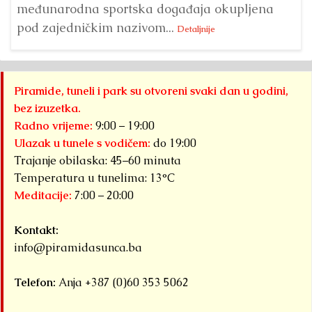
međunarodna sportska događaja okupljena
pod zajedničkim nazivom...
Detaljnije
Piramide, tuneli i park su otvoreni svaki dan u godini,
bez izuzetka.
Radno vrijeme:
9:00 – 19:00
Ulazak u tunele s vodičem:
do 19:00
Trajanje obilaska: 45–60 minuta
Temperatura u tunelima: 13°C
Meditacije:
7:00 – 20:00
Kontakt:
info@piramidasunca.ba
Telefon:
Anja +387 (0)60 353 5062