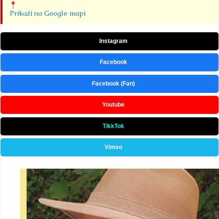
Prikaži na Google mapi
Instagram
Facebook
Facebook (Fan)
Youtube
TikkTok
Vimeo