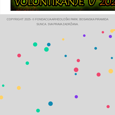
COPYRIGHT 2025- © FONDACIJA ARHEOLOŠKI PARK: BOSANSKA PIRAMIDA
SUNCA. SVA PRAVA ZADRŽANA.