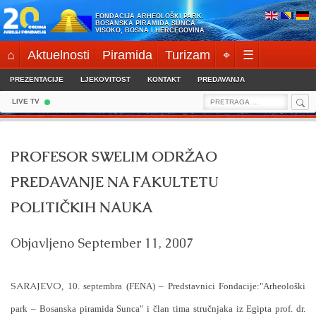
Skip
FONDACIJA ARHEOLOŠKI PARK:
to
BOSANSKA PIRAMIDA SUNCA
VISOKO, BOSNA I HERCEGOVINA
content
⌂
Aktuelnosti
Piramida
Turizam
⌖
☰
PREZENTACIJE
LJEKOVITOST
KONTAKT
PREDAVANJA
Sea
Search
LIVE TV
for:
PROFESOR SWELIM ODRŽAO
PREDAVANJE NA FAKULTETU
POLITIČKIH NAUKA
Objavljeno
September 11, 2007
SARAJEVO
, 10. septembra (FENA) – Predstavnici Fondacije:"Arheološki
park – Bosanska piramida Sunca" i član tima stručnjaka iz Egipta prof. dr.