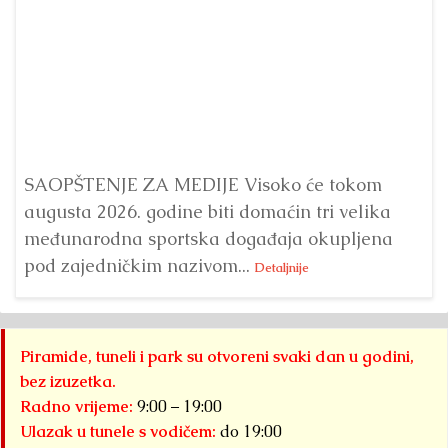
Dr
Bu
ve
SAOPŠTENJE ZA MEDIJE Visoko će tokom
augusta 2026. godine biti domaćin tri velika
međunarodna sportska događaja okupljena
pod zajedničkim nazivom...
Detaljnije
Piramide, tuneli i park su otvoreni svaki dan u godini,
bez izuzetka.
Radno vrijeme:
9:00 – 19:00
Ulazak u tunele s vodičem:
do 19:00