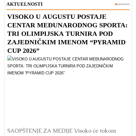
AKTUELNOSTI
VISOKO U AUGUSTU POSTAJE
B
CENTAR MEĐUNARODNOG SPORTA:
TRI OLIMPIJSKA TURNIRA POD
ZAJEDNIČKIM IMENOM “PYRAMID
CUP 2026”
Dr
Bu
ve
SAOPŠTENJE ZA MEDIJE Visoko će tokom