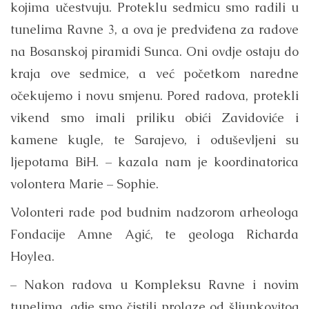
kojima učestvuju. Proteklu sedmicu smo radili u
tunelima Ravne 3, a ova je predviđena za radove
na Bosanskoj piramidi Sunca. Oni ovdje ostaju do
kraja ove sedmice, a već početkom naredne
očekujemo i novu smjenu. Pored radova, protekli
vikend smo imali priliku obići Zavidoviće i
kamene kugle, te Sarajevo, i oduševljeni su
ljepotama BiH. – kazala nam je koordinatorica
volontera Marie – Sophie.
Volonteri rade pod budnim nadzorom arheologa
Fondacije Amne Agić, te geologa Richarda
Hoylea.
– Nakon radova u Kompleksu Ravne i novim
tunelima, gdje smo čistili prolaze od šljunkovitog