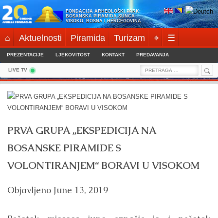
Skip
FONDACIJA ARHEOLOŠKI PARK:
to
BOSANSKA PIRAMIDA SUNCA
VISOKO, BOSNA I HERCEGOVINA
content
⌂
Aktuelnosti
Piramida
Turizam
⌖
☰
PREZENTACIJE
LJEKOVITOST
KONTAKT
PREDAVANJA
Sea
Search
LIVE TV
for:
PRVA GRUPA „EKSPEDICIJA NA
BOSANSKE PIRAMIDE S
VOLONTIRANJEM“ BORAVI U VISOKOM
Objavljeno
June 13, 2019