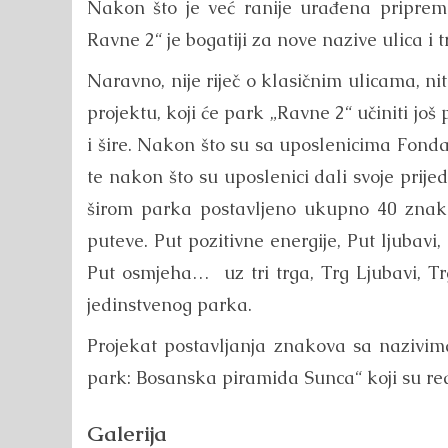
Nakon što je već ranije urađena priprema,
Ravne 2“ je bogatiji za nove nazive ulica i t
Naravno, nije riječ o klasičnim ulicama, niti
projektu, koji će park „Ravne 2“ učiniti još
i šire. Nakon što su sa uposlenicima Fondac
te nakon što su uposlenici dali svoje prije
širom parka postavljeno ukupno 40 znako
puteve. Put pozitivne energije, Put ljubavi,
Put osmjeha… uz tri trga, Trg Ljubavi, Tr
jedinstvenog parka.
Projekat postavljanja znakova sa nazivima
park: Bosanska piramida Sunca“ koji su real
Galerija