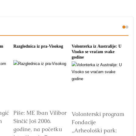
om
Razglednica iz pra-Visokog
Volonterka iz Australije: U
Pon
Visoko se vraćam svake
tra
godine
agić
Piše: ME Iban Vilibor
Dr
Volonterski program
m
Sinčić Još 2006.
od
Fondacije
godine, na početku
ot
„Arheološki park: