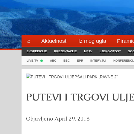
Skip
to
content
⌂
Aktuelnosti
Iz mog ugla
Pirami
EKSPEDICIJE
Blogeri
PREZENTACIJE
⌖
MRAV
LJEKOVITOST
SOC
LIVE TV
ABC
BBC
EPR
INTERVJUI
KONFERENCI
PUTEVI I TRGOVI ULJ
Objavljeno
April 29, 2018