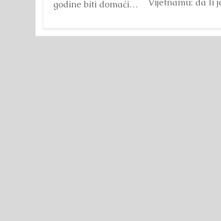
Vijetnamu: da li j
godine biti domaćin
važna veličina?
tri velika
Detaljnije
međunarodna
sportska događaja
okupljena pod
zajedničkim
nazivom...
Detaljnije