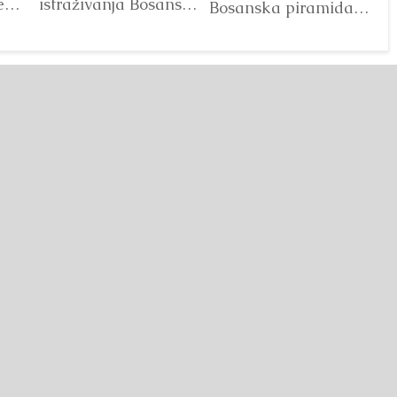
e
istraživanja Bosanske
V
Bosanska piramida
doline piramida, na
Sunca“ već godinama
platou Piramide
predstavlja jedan od
Sunca pronađen je...
najprepoznatljivijih
Detaljnije
segmenata projekta
Bosanske doline
piramida. Kroz...
Detaljnije