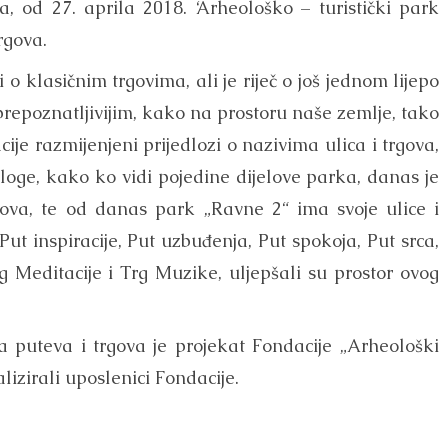
 od 27. aprila 2018. ‘Arheološko – turistički park
rgova.
 o klasičnim trgovima, ali je riječ o još jednom lijepo
 prepoznatljivijim, kako na prostoru naše zemlje, tako
ije razmijenjeni prijedlozi o nazivima ulica i trgova,
dloge, kako ko vidi pojedine dijelove parka, danas je
va, te od danas park „Ravne 2“ ima svoje ulice i
 Put inspiracije, Put uzbuđenja, Put spokoja, Put srca,
g Meditacije i Trg Muzike, uljepšali su prostor ovog
 puteva i trgova je projekat Fondacije „Arheološki
izirali uposlenici Fondacije.