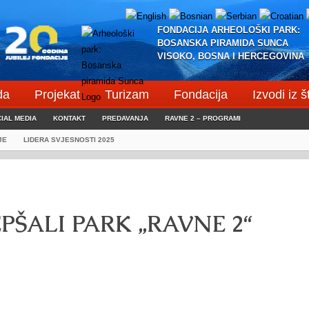
FONDACIJA ARHEOLOŠKI PARK:
BOSANSKA PIRAMIDA SUNCA
VISOKO, BOSNA I HERCEGOVINA
da
Projekat
Turizam
Fondacija
Izvodi iz 
IAL MEDIA
KONTAKT
PREDAVANJA
RAVNE 2 – PROGRAMI
JE
LIDERA SVJESNOSTI 2025
EPŠALI PARK „RAVNE 2“