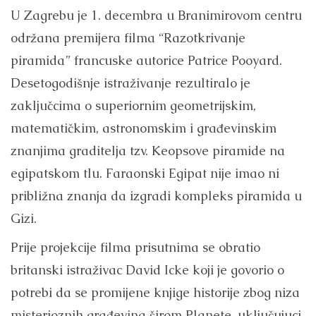
U Zagrebu je 1. decembra u Branimirovom centru
održana premijera filma “Razotkrivanje
piramida” francuske autorice Patrice Pooyard.
Desetogodišnje istraživanje rezultiralo je
zaključcima o superiornim geometrijskim,
matematičkim, astronomskim i građevinskim
znanjima graditelja tzv. Keopsove piramide na
egipatskom tlu. Faraonski Egipat nije imao ni
približna znanja da izgradi kompleks piramida u
Gizi.
Prije projekcije filma prisutnima se obratio
britanski istraživac David Icke koji je govorio o
potrebi da se promijene knjige historije zbog niza
misterioznih građevina širom Planete, uključujuci