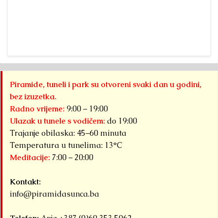
P
Tada je sve
predavanjem
piramida, bit
b
bila
koje otvara
će održana
pi
ideja.Danas –
potpuno novu
Deveta
S
imamo...
sliku o
međunarodna
Detaljnije
O
prošlosti...
naučna
na
konferencija o
Detaljnije
gl
Piramide, tuneli i park su otvoreni svaki dan u godini,
Bosanskoj
pr
bez izuzetka.
dolini
j
Radno vrijeme:
9:00 – 19:00
piramida...
na
Ulazak u tunele s vodičem:
do 19:00
Detaljnije
ar
Trajanje obilaska: 45–60 minuta
n
Temperatura u tunelima: 13°C
Meditacije:
7:00 – 20:00
pr
da
Kontakt:
Bo
info@piramidasunca.ba
Det