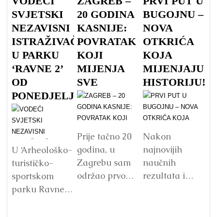
VODEĆI
ZAGREB –
PRVI PUT U
N
SVJETSKI
20 GODINA
BUGOJNU –
J
NEZAVISNI
KASNIJE:
NOVA
A
ISTRAŽIVAČI
POVRATAK
OTKRIĆA
T
U PARKU
KOJI
KOJA
O
‘RAVNE 2’
MIJENJA
MIJENJAJU
C
OD
SVE
HISTORIJU!
D
PONEDJELJKA
F
I
N
P
Prije tačno 20
Nakon
godina, u
najnovijih
S
U ‘Arheološko-
Zagrebu sam
naučnih
turističko-
S
održao prvo
rezultata i
sportskom
predavanje o
objave nove
parku Ravne 2’
bosanskim
knjige, dolazim
u Distriktu
piramidama.
u Bugojno sa
bosanskih