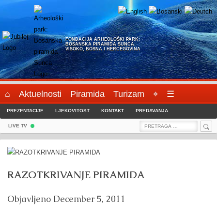
Skip
to
content
FONDACIJA ARHEOLOŠKI PARK:
BOSANSKA PIRAMIDA SUNCA
VISOKO, BOSNA I HERCEGOVINA
⌂
Aktuelnosti
Piramida
Turizam
⌖
☰
PREZENTACIJE
LJEKOVITOST
KONTAKT
PREDAVANJA
Sea
Search
LIVE TV
for:
RAZOTKRIVANJE PIRAMIDA
Objavljeno
December 5, 2011