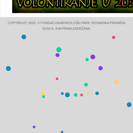
COPYRIGHT 2025- © FONDACIJA ARHEOLOŠKI PARK: BOSANSKA PIRAMIDA
SUNCA. SVA PRAVA ZADRŽANA.