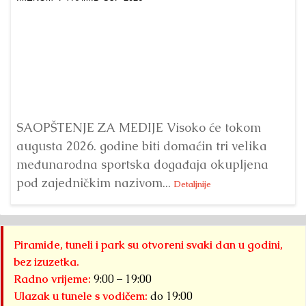
Dr
Bu
ve
SAOPŠTENJE ZA MEDIJE Visoko će tokom
augusta 2026. godine biti domaćin tri velika
međunarodna sportska događaja okupljena
pod zajedničkim nazivom...
Detaljnije
Piramide, tuneli i park su otvoreni svaki dan u godini,
bez izuzetka.
Radno vrijeme:
9:00 – 19:00
Ulazak u tunele s vodičem:
do 19:00