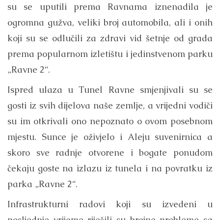
su se uputili prema Ravnama iznenadila je
ogromna gužva, veliki broj automobila, ali i onih
koji su se odlučili za zdravi vid šetnje od grada
prema popularnom izletištu i jedinstvenom parku
„Ravne 2“.
Ispred ulaza u Tunel Ravne smjenjivali su se
gosti iz svih dijelova naše zemlje, a vrijedni vodiči
su im otkrivali ono nepoznato o ovom posebnom
mjestu. Sunce je oživjelo i Aleju suvenirnica a
skoro sve radnje otvorene i bogate ponudom
čekaju goste na izlazu iz tunela i na povratku iz
parka „Ravne 2“.
Infrastrukturni radovi koji su izvedeni u
posljednje vrijeme riješili su brojne probleme sa