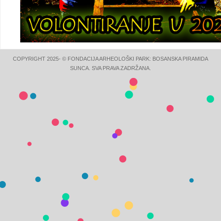
COPYRIGHT 2025- © FONDACIJA ARHEOLOŠKI PARK: BOSANSKA PIRAMIDA
SUNCA. SVA PRAVA ZADRŽANA.