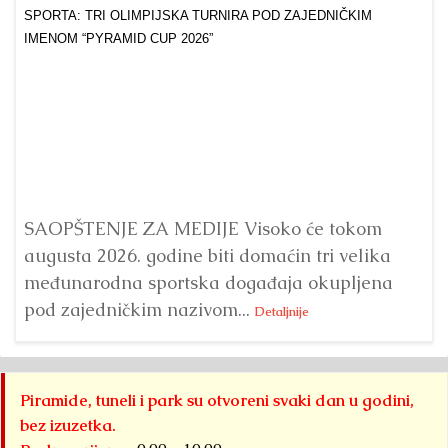
Dr
Bu
ve
SAOPŠTENJE ZA MEDIJE Visoko će tokom
augusta 2026. godine biti domaćin tri velika
međunarodna sportska događaja okupljena
pod zajedničkim nazivom...
Detaljnije
Piramide, tuneli i park su otvoreni svaki dan u godini,
bez izuzetka.