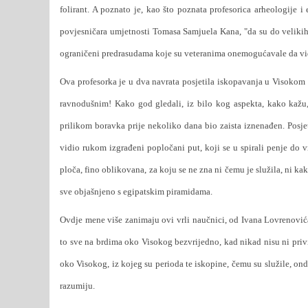
folirant. A poznato je, kao što poznata profesorica arheologije 
povjesničara umjetnosti Tomasa Samjuela Kana, "da su do velikih z
ograničeni predrasudama koje su veteranima onemogućavale da vide
Ova profesorka je u dva navrata posjetila iskopavanja u Visokom 
ravnodušnim! Kako god gledali, iz bilo kog aspekta, kako kažu,
prilikom boravka prije nekoliko dana bio zaista iznenađen. Posjet
vidio rukom izgrađeni popločani put, koji se u spirali penje do 
ploča, fino oblikovana, za koju se ne zna ni čemu je služila, ni ka
sve objašnjeno s egipatskim piramidama.
Ovdje mene više zanimaju ovi vrli naučnici, od Ivana Lovrenovi
to sve na brdima oko Visokog bezvrijedno, kad nikad nisu ni priv
oko Visokog, iz kojeg su perioda te iskopine, čemu su služile, on
razumiju.