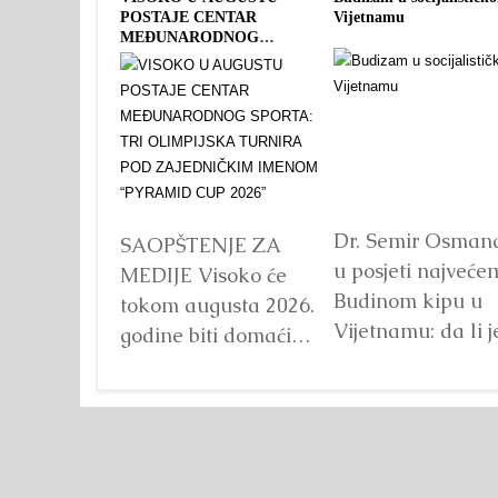
POSTAJE CENTAR
Vijetnamu
MEĐUNARODNOG
SPORTA: TRI OLIMPIJSKA
TURNIRA POD
ZAJEDNIČKIM IMENOM
“PYRAMID CUP 2026”
Dr. Semir Osman
SAOPŠTENJE ZA
u posjeti najveće
MEDIJE Visoko će
Budinom kipu u
tokom augusta 2026.
Vijetnamu: da li j
godine biti domaćin
važna veličina?
tri velika
Detaljnije
međunarodna
sportska događaja
okupljena pod
zajedničkim