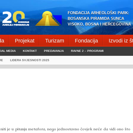
FONDACIJA ARHEOLOŠKI PARK:
BOSANSKA PIRAMIDA SUNCA
VISOKO, BOSNA I HERCEGOVINA
da
Projekat
Turizam
Fondacija
Izvodi iz 
IAL MEDIA
KONTAKT
PREDAVANJA
RAVNE 2 – PROGRAMI
JE
LIDERA SVJESNOSTI 2025
to niti je u pitanju metafora, nego jednostavno čovjek neće da vidi ono što