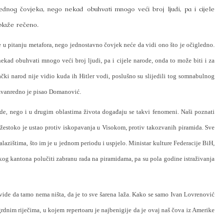
dnog čovjeka, nego nekad obuhvati mnogo veći broj ljudi, pa i cijele
blaže rečeno.
 je u pitanju metafora, nego jednostavno čovjek neće da vidi ono što je očigledno.
ad obuhvati mnogo veći broj ljudi, pa i cijele narode, onda to može biti i za
čki narod nije vidio kuda ih Hitler vodi, poslušno su slijedili tog somnabulnog
izvanredno je pisao Domanović.
rode, nego i u drugim oblastima života događaju se takvi fenomeni. Naši poznati
oj žestoko je ustao protiv iskopavanja u Visokom, protiv takozvanih piramida. Sve
lazištima, što im je u jednom periodu i uspjelo. Ministar kulture Federacije BiH,
kog kantona polučiti zabranu rada na piramidama, pa su pola godine istraživanja
e vide da tamo nema ništa, da je to sve šarena laža. Kako se samo Ivan Lovrenović
dnim riječima, u kojem repertoaru je najbenigije da je ovaj naš čova iz Amerike