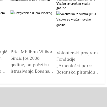
Visoko se vraćam svake
tra
godine
agić
Piše: ME Iban Vilibor
Dr
Volonterski program
m
Sinčić Još 2006.
od
Fondacije
godine, na početku
ot
„Arheološki park:
e
istraživanja Bosanske
V
Bosanska piramida
doline piramida, na
Sunca“ već godinama
platou Piramide
predstavlja jedan od
Sunca pronađen je...
najprepoznatljivijih
Detaljnije
segmenata projekta
Bosanske doline