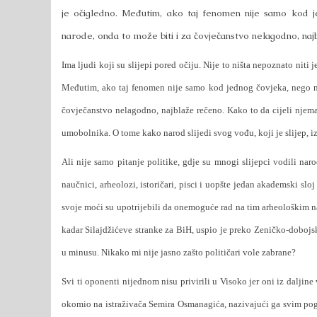
je očigledno. Međutim, ako taj fenomen nije samo kod je
narode, onda to može biti i za čovječanstvo nelagodno, naj
Ima ljudi koji su slijepi pored očiju. Nije to ništa nepoznato niti
Međutim, ako taj fenomen nije samo kod jednog čovjeka, nego nek
čovječanstvo nelagodno, najblaže rečeno. Kako to da cijeli njema
umobolnika. O tome kako narod slijedi svog vođu, koji je slijep, 
Ali nije samo pitanje politike, gdje su mnogi slijepci vodili na
naučnici, arheolozi, istoričari, pisci i uopšte jedan akademski sl
svoje moći su upotrijebili da onemoguće rad na tim arheološkim na
kadar Silajdžićeve stranke za BiH, uspio je preko Zeničko-dobojs
u minusu. Nikako mi nije jasno zašto političari vole zabrane?
Svi ti oponenti nijednom nisu privirili u Visoko jer oni iz daljin
okomio na istraživača Semira Osmanagića, nazivajući ga svim pogr