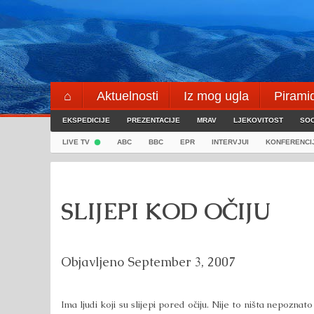
Skip
to
content
⌂
Aktuelnosti
Iz mog ugla
Pirami
EKSPEDICIJE
Blogeri
PREZENTACIJE
⌖
MRAV
LJEKOVITOST
SOC
LIVE TV
ABC
BBC
EPR
INTERVJUI
KONFERENCI
SLIJEPI KOD OČIJU
Objavljeno
September 3, 2007
Ima ljudi koji su slijepi pored očiju. Nije to ništa nepozna