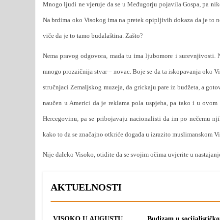
Mnogo ljudi ne vjeruje da se u Međugorju pojavila Gospa, pa niko 
Na brdima oko Visokog ima na pretek opipljivih dokaza da je to n
viče da je to tamo budalaština. Zašto?
Nema pravog odgovora, mada tu ima ljubomore i surevnjivosti. 
mnogo prozaičnija stvar – novac. Boje se da ta iskopavanja oko Vi
stručnjaci Zemaljskog muzeja, da grickaju pare iz budžeta, a gotov
naučen u Americi da je reklama pola uspjeha, pa tako i u ovom 
Hercegovinu, pa se pribojavaju nacionalisti da im po nečemu njih
kako to da se značajno otkriće događa u izrazito muslimanskom 
Nije daleko Visoko, otiđite da se svojim očima uvjerite u nastajanj
AKTUELNOSTI
VISOKO U AUGUSTU
Budizam u socijalističk