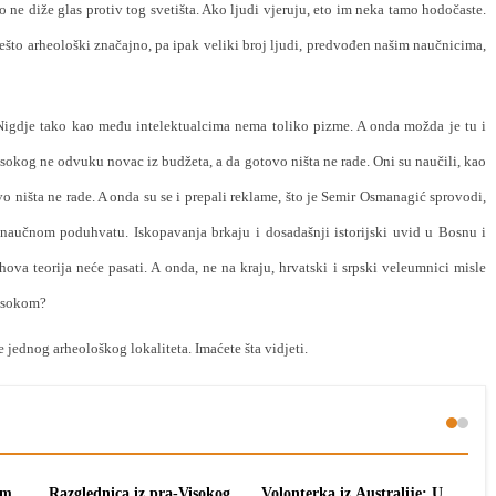
ne diže glas protiv tog svetišta. Ako ljudi vjeruju, eto im neka tamo hodočaste.
ešto arheološki značajno, pa ipak veliki broj ljudi, predvođen našim naučnicima,
Nigdje tako kao među intelektualcima nema toliko pizme. A onda možda je tu i
sokog ne odvuku novac iz budžeta, a da gotovo ništa ne rade. Oni su naučili, kao
o ništa ne rade. A onda su se i prepali reklame, što je Semir Osmanagić sprovodi,
naučnom poduhvatu. Iskopavanja brkaju i dosadašnji istorijski uvid u Bosnu i
ova teorija neće pasati. A onda, ne na kraju, hrvatski i srpski veleumnici misle
Visokom?
e jednog arheološkog lokaliteta. Imaćete šta vidjeti.
om
Razglednica iz pra-Visokog
Volonterka iz Australije: U
Pon