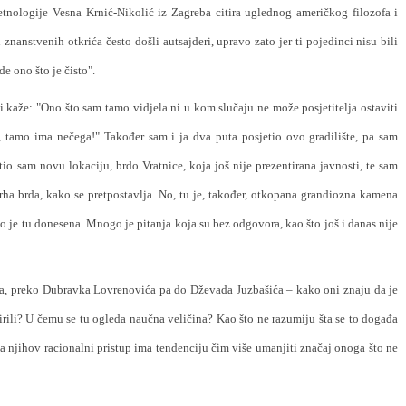
i etnologije Vesna Krnić-Nikolić iz Zagreba citira uglednog američkog filozofa i
nanstvenih otkrića često došli autsajderi, upravo zato jer ti pojedinci nisu bili
 ono što je čisto".
i kaže: "Ono što sam tamo vidjela ni u kom slučaju ne može posjetitelja ostaviti
 tamo ima nečega!" Također sam i ja dva puta posjetio ovo gradilište, pa sam
io sam novu lokaciju, brdo Vratnice, koja još nije prezentirana javnosti, te sam
vrha brda, kako se pretpostavlja. No, tu je, također, otkopana grandiozna kamena
ko je tu donesena. Mnogo je pitanja koja su bez odgovora, kao što još i danas nije
ća, preko Dubravka Lovrenovića pa do Dževada Juzbašića – kako oni znaju da je
irili? U čemu se tu ogleda naučna veličina? Kao što ne razumiju šta se to događa
da njihov racionalni pristup ima tendenciju čim više umanjiti značaj onoga što ne