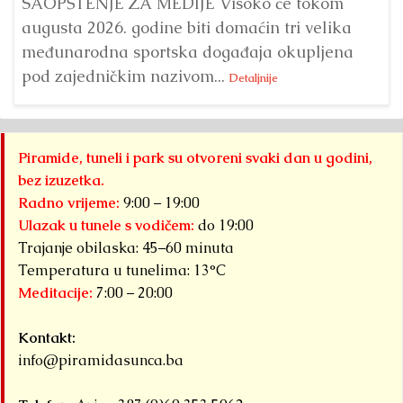
SAOPŠTENJE ZA MEDIJE Visoko će tokom
augusta 2026. godine biti domaćin tri velika
međunarodna sportska događaja okupljena
pod zajedničkim nazivom...
Detaljnije
Piramide, tuneli i park su otvoreni svaki dan u godini,
bez izuzetka.
Radno vrijeme:
9:00 – 19:00
Ulazak u tunele s vodičem:
do 19:00
Trajanje obilaska: 45–60 minuta
Temperatura u tunelima: 13°C
Meditacije:
7:00 – 20:00
Kontakt:
info@piramidasunca.ba