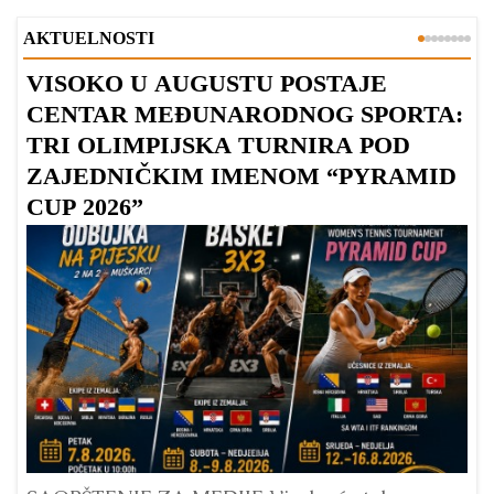
AKTUELNOSTI
VISOKO U AUGUSTU POSTAJE
B
CENTAR MEĐUNARODNOG SPORTA:
TRI OLIMPIJSKA TURNIRA POD
ZAJEDNIČKIM IMENOM “PYRAMID
CUP 2026”
Dr
Bu
ve