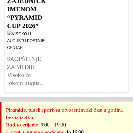
Fo
ZAJEDNIČKIM
u Vijetnamu:
istraživanja
„
IMENOM
da li je važna
Bosanske
pa
“PYRAMID
veličina?
doline
B
CUP 2026”
piramida, na
p
Detaljnije
platou
Su
Piramide
g
Sunca
pr
SAOPŠTENJE
pronađen je...
j
ZA MEDIJE
na
Detaljnije
Visoko će
s
tokom augusta
pr
2026. godine
B
biti domaćin tri
do
velika
Piramide, tuneli i park su otvoreni svaki dan u godini,
pi
međunarodna
bez izuzetka.
Kr
sportska
Radno vrijeme:
9:00 – 19:00
događaja
Ulazak u tunele s vodičem:
do 19:00