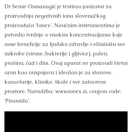
Dr Semir Osmanagić je testirao jonizator za
proizvodnju negativnih iona slovenačkog
proizvođača ‘Ionex’. Naučnim instrumentima je
potvrdio tvrdnje o visokim koncentracijama koje
nose beneficije za ljudsko zdravlje i eliminišu sve
mikrobe (viruse, bakterije i gljivice), polen,
prašinu, čađ i dim. Ovaj aparat ne proizvodi štetni
ozon kao nuspojavu i idealan je za stanove,
kancelarije, klinike, škole i sve zatovrene
prostore. Narudžba: www.ionex.si, coupon code:
‘Piramida’.