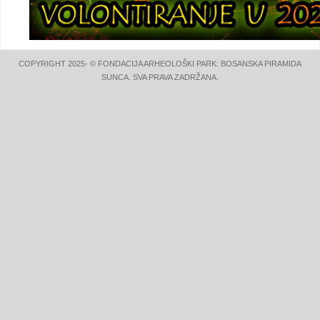
COPYRIGHT 2025- © FONDACIJA ARHEOLOŠKI PARK: BOSANSKA PIRAMIDA
SUNCA. SVA PRAVA ZADRŽANA.