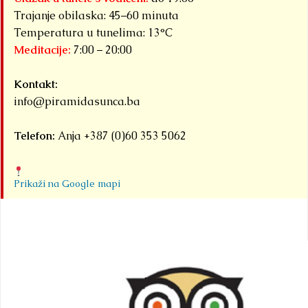
okupljena pod
Trajanje obilaska: 45–60 minuta
zajedničkim
Temperatura u tunelima: 13°C
Meditacije:
7:00 – 20:00
nazivom...
Detaljnije
Kontakt:
info@piramidasunca.ba
Telefon:
Anja +387 (0)60 353 5062
Prikaži na Google mapi