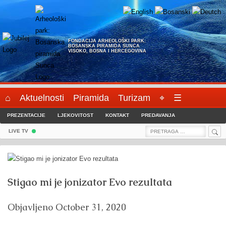
Skip
to
content
FONDACIJA ARHEOLOŠKI PARK:
BOSANSKA PIRAMIDA SUNCA
VISOKO, BOSNA I HERCEGOVINA
⌂
Aktuelnosti
Piramida
Turizam
⌖
☰
PREZENTACIJE
LJEKOVITOST
KONTAKT
PREDAVANJA
Sea
Search
LIVE TV
for:
Stigao mi je jonizator Evo rezultata
Objavljeno
October 31, 2020