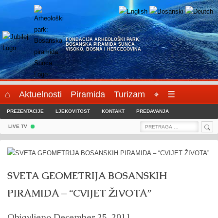
Skip
to
content
FONDACIJA ARHEOLOŠKI PARK:
BOSANSKA PIRAMIDA SUNCA
VISOKO, BOSNA I HERCEGOVINA
⌂
Aktuelnosti
Piramida
Turizam
⌖
☰
PREZENTACIJE
LJEKOVITOST
KONTAKT
PREDAVANJA
Sea
Search
LIVE TV
for:
SVETA GEOMETRIJA BOSANSKIH
PIRAMIDA – “CVIJET ŽIVOTA”
Objavljeno
December 25, 2011