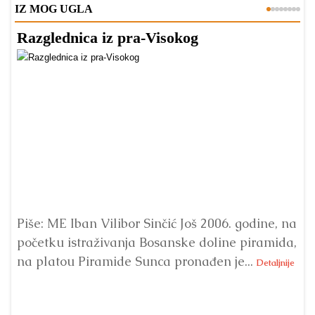
IZ MOG UGLA
Razglednica iz pra-Visokog
T
Piše: ME Iban Vilibor Sinčić Još 2006. godine, na
Ni
početku istraživanja Bosanske doline piramida,
uo
na platou Piramide Sunca pronađen je...
se
Detaljnije