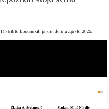
 u Distriktu bosanskih piramida u avgustu 2025.
Zlatica A. Stojanović
Slađana Mitić Nikolić
Sla