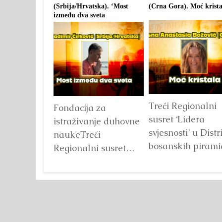
(Srbija/Hrvatska). ‘Most
(Crna Gora). Moć krista
između dva sveta
Treći Regionalni
Fondacija za
susret ‘Lidera
istraživanje duhovne
svjesnosti’ u Distr
naukeTreći
bosanskih piram
Regionalni susret
u avgustu 2025.
‘Lidera svjesnosti’ u
Detaljnije
Distriktu bosanskih
piramida u avgustu
2025.
Detaljnije