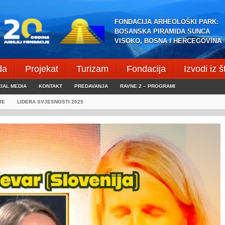
FONDACIJA ARHEOLOŠKI PARK:
BOSANSKA PIRAMIDA SUNCA
VISOKO, BOSNA I HERCEGOVINA
da
Projekat
Turizam
Fondacija
Izvodi iz 
IAL MEDIA
KONTAKT
PREDAVANJA
RAVNE 2 – PROGRAMI
JE
LIDERA SVJESNOSTI 2025