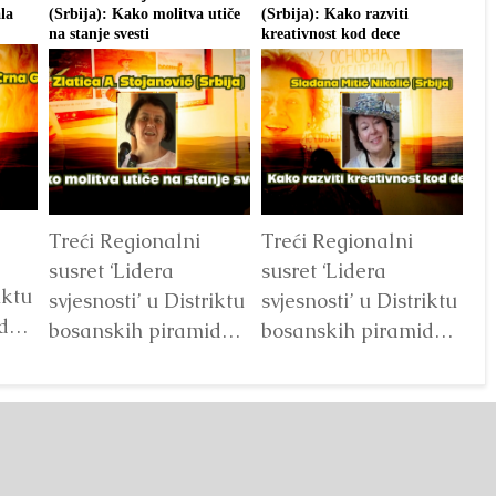
la
(Srbija): Kako molitva utiče
(Srbija): Kako razviti
(Sr
na stanje svesti
kreativnost kod dece
In
Treći Regionalni
Treći Regionalni
na
susret ‘Lidera
susret ‘Lidera
iktu
ki
svjesnosti’ u Distriktu
svjesnosti’ u Distriktu
ida
me
bosanskih piramida
bosanskih piramida
dr
u avgustu 2025.
u avgustu 2025.
sa
Detaljnije
Detaljnije
ho
te