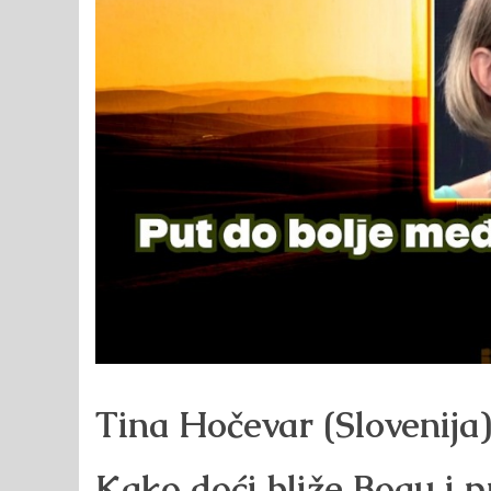
Tina Hočevar (Slovenija)
Kako doći bliže Bogu i p