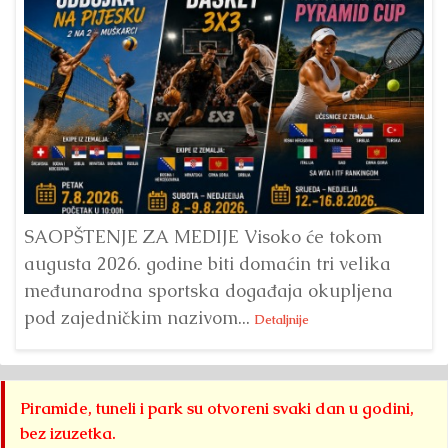
Dr
Bu
ve
SAOPŠTENJE ZA MEDIJE Visoko će tokom
augusta 2026. godine biti domaćin tri velika
međunarodna sportska događaja okupljena
pod zajedničkim nazivom...
Detaljnije
Piramide, tuneli i park su otvoreni svaki dan u godini,
bez izuzetka.