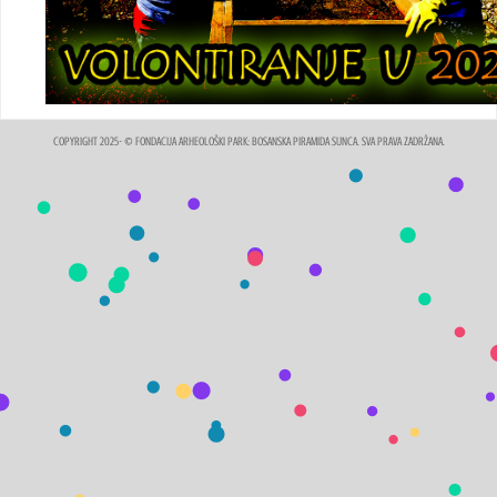
COPYRIGHT 2025- © FONDACIJA ARHEOLOŠKI PARK: BOSANSKA PIRAMIDA SUNCA. SVA PRAVA ZADRŽANA.