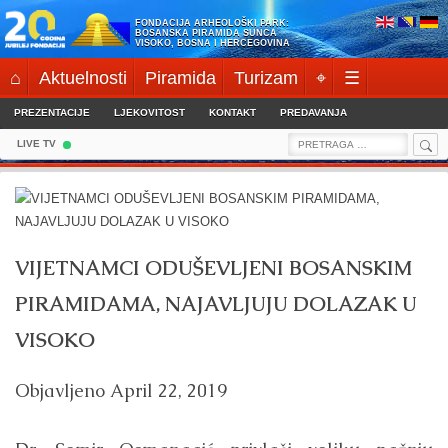
Skip
FONDACIJA ARHEOLOŠKI PARK:
to
BOSANSKA PIRAMIDA SUNCA
VISOKO, BOSNA I HERCEGOVINA
content
⌂
Aktuelnosti
Piramida
Turizam
⌖
☰
PREZENTACIJE
LJEKOVITOST
KONTAKT
PREDAVANJA
Sea
Search
LIVE TV
for:
VIJETNAMCI ODUŠEVLJENI BOSANSKIM
PIRAMIDAMA, NAJAVLJUJU DOLAZAK U
VISOKO
Objavljeno
April 22, 2019