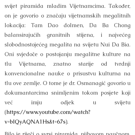
svijet piramida mladim Vijetnamcima. Također,
on je govorio o značaju vijetnamskih megalitnih
lokacija: Tam Dao dolmen, Da Ba Chong
balansirajućih granitnih stijena, i najvećeg
slobodnostojećeg megalita na svijetu Nui Da Bia.
Oni svjedoče o postojanju megalitne kulture na
tlu Vijetnama, znatno starije od tvrdnji
konvencionalne nauke o prisustvu kulturna na
tlu ove zemlje. O tome je dr. Osmanagić govorio u
dokumantarcima snimljenim tokom posjete koji
već imju odjek u svijetu
(
https://www.youtube.com/watch?
v=bIQyAQNA1Hs&t=67s
).
Bilo je riječi o svrsi piramida, njihovom naučnom,