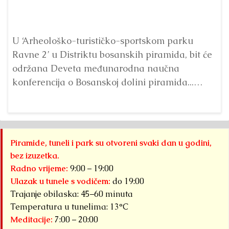
Pr
p
U ‘Arheološko-turističko-sportskom parku
Ta
Ravne 2’ u Distriktu bosanskih piramida, bit će
održana Deveta međunarodna naučna
konferencija o Bosanskoj dolini piramida...
Detaljnije
Piramide, tuneli i park su otvoreni svaki dan u godini,
bez izuzetka.
Radno vrijeme:
9:00 – 19:00
Ulazak u tunele s vodičem:
do 19:00
Trajanje obilaska: 45–60 minuta
Temperatura u tunelima: 13°C
Meditacije:
7:00 – 20:00