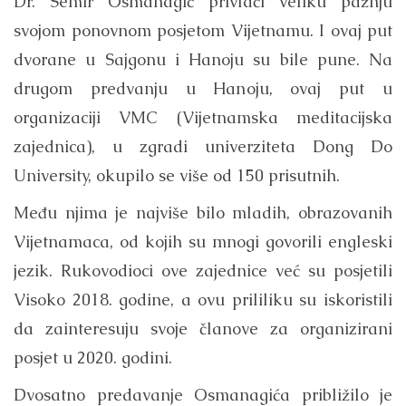
Dr. Semir Osmanagić privlači veliku pažnju
svojom ponovnom posjetom Vijetnamu. I ovaj put
dvorane u Sajgonu i Hanoju su bile pune. Na
drugom predvanju u Hanoju, ovaj put u
organizaciji VMC (Vijetnamska meditacijska
zajednica), u zgradi univerziteta Dong Do
University, okupilo se više od 150 prisutnih.
Među njima je najviše bilo mladih, obrazovanih
Vijetnamaca, od kojih su mnogi govorili engleski
jezik. Rukovodioci ove zajednice već su posjetili
Visoko 2018. godine, a ovu prililiku su iskoristili
da zainteresuju svoje članove za organizirani
posjet u 2020. godini.
Dvosatno predavanje Osmanagića približilo je