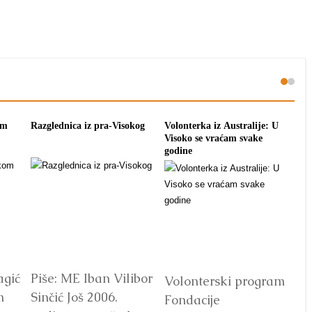
om
Razglednica iz pra-Visokog
Volonterka iz Australije: U
Pon
Visoko se vraćam svake
tra
godine
agić
Piše: ME Iban Vilibor
Dr
Volonterski program
m
Sinčić Još 2006.
od
Fondacije