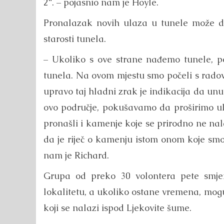
2“. – pojasnio nam je Hoyle.
Pronalazak novih ulaza u tunele može d
starosti tunela.
– Ukoliko s ove strane nađemo tunele, po
tunela. Na ovom mjestu smo počeli s radovi
upravo taj hladni zrak je indikacija da unu
ovo područje, pokušavamo da proširimo 
pronašli i kamenje koje se prirodno ne nala
da je riječ o kamenju istom onom koje sm
nam je Richard.
Grupa od preko 30 volontera pete smje
lokalitetu, a ukoliko ostane vremena, moguće
koji se nalazi ispod Ljekovite šume.