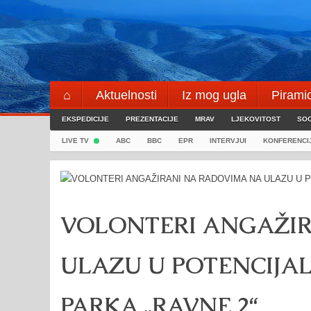
Skip
to
content
⌂
Aktuelnosti
Iz mog ugla
Pirami
EKSPEDICIJE
Blogeri
PREZENTACIJE
⌖
MRAV
LJEKOVITOST
SOC
LIVE TV
ABC
BBC
EPR
INTERVJUI
KONFERENCI
VOLONTERI ANGAŽIR
ULAZU U POTENCIJAL
PARKA „RAVNE 2“