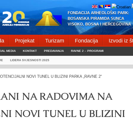
FONDACIJA ARHEOLOŠKI PARK:
BOSANSKA PIRAMIDA SUNCA
VISOKO, BOSNA I HERCEGOVINA
da
Projekat
Turizam
Fondacija
Izvodi iz 
IAL MEDIA
KONTAKT
PREDAVANJA
RAVNE 2 – PROGRAMI
JE
LIDERA SVJESNOSTI 2025
ANI NA RADOVIMA NA
NI NOVI TUNEL U BLIZINI