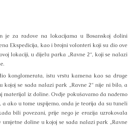
n je za radove na lokacijama u Bosanskoj dolini
na Ekspedicija, kao i brojni volonteri koji su dio ove
oj lokaciji, u dijelu parka „Ravne 2“, koji se nalazi
e.
dio konglomerata, istu vrstu kamena kao sa druge
u kojoj se sada nalazi park „Ravne 2“ nije ni bilo, a
aj materijal iz doline. Ovdje pokušavamo da nađemo
, a ako u tome uspijemo, onda je teorija da su tuneli
kada bili povezani, prije nego je erozija uzrokovala
ve umjetne doline u kojoj se sada nalazi park „Ravne