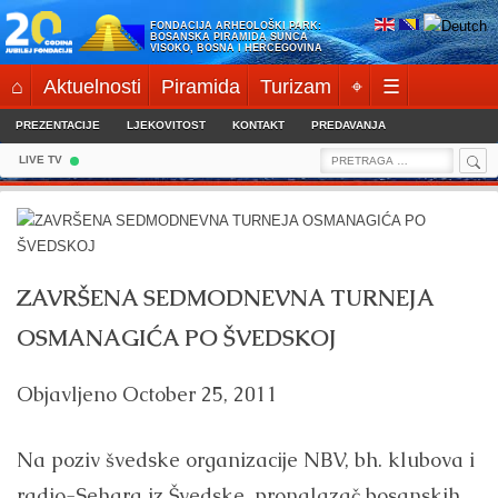
Skip
FONDACIJA ARHEOLOŠKI PARK:
to
BOSANSKA PIRAMIDA SUNCA
VISOKO, BOSNA I HERCEGOVINA
content
⌂
Aktuelnosti
Piramida
Turizam
⌖
☰
PREZENTACIJE
LJEKOVITOST
KONTAKT
PREDAVANJA
Sea
Search
LIVE TV
for:
ZAVRŠENA SEDMODNEVNA TURNEJA
OSMANAGIĆA PO ŠVEDSKOJ
Objavljeno
October 25, 2011
Na poziv švedske organizacije NBV, bh. klubova i
radio-Sehara iz Švedske, pronalazač bosanskih