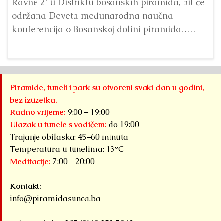
Ta
Ravne 2’ u Distriktu bosanskih piramida, bit će
održana Deveta međunarodna naučna
konferencija o Bosanskoj dolini piramida...
Detaljnije
Piramide, tuneli i park su otvoreni svaki dan u godini,
bez izuzetka.
Radno vrijeme:
9:00 – 19:00
Ulazak u tunele s vodičem:
do 19:00
Trajanje obilaska: 45–60 minuta
Temperatura u tunelima: 13°C
Meditacije:
7:00 – 20:00
Kontakt:
info@piramidasunca.ba