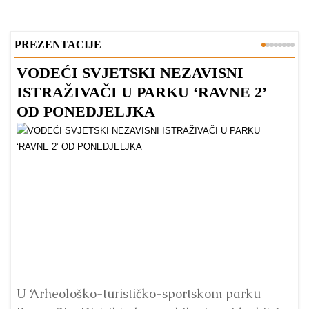
PREZENTACIJE
VODEĆI SVJETSKI NEZAVISNI
Z
ISTRAŽIVAČI U PARKU ‘RAVNE 2’
P
OD PONEDJELJKA
Pr
p
U ‘Arheološko-turističko-sportskom parku