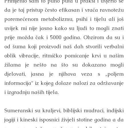
Primjenio sam to puno puta u praksi i uvjerio se
da je taj pristup često efikasan i vraća ravnotežu
poremećenom metabolizmu, psihi i tijelu ali još
uvijek mi nije jasno kako su ljudi to mogli znati
prije možda čak i 5000 godina. Obzirom da su i
od šuma koji proizvodi naš dah stvorili verbalni
oblik vibracije, ritmičko pomicanje krvi u našim
žilama je nešto na što su dokazano mogli
djelovati, jasna je njihova veza s „poljem
informacija“ iz kojeg dolaze nalozi za održavanje
i izgradnju naših tijela.
Sumeranski su kraljevi, biblijski mudraci, indijski
jogiji i kineski isposnici živjeli stotine godina a da