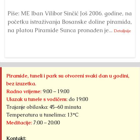
Piše: ME Iban Vilibor Sinčić Još 2006. godine, na
Ni
početku istraživanja Bosanske doline piramida,
uo
na platou Piramide Sunca pronađen je...
se
Detaljnije
Piramide, tuneli i park su otvoreni svaki dan u godini,
bez izuzetka.
Radno vrijeme:
9:00 – 19:00
Ulazak u tunele s vodičem:
do 19:00
Trajanje obilaska: 45–60 minuta
Temperatura u tunelima: 13°C
Meditacije:
7:00 – 20:00
Kontakt: