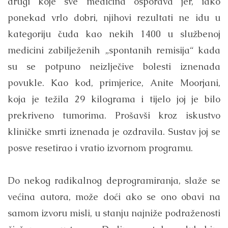
drugi koje sve medicina osporava jer, iako
ponekad vrlo dobri, njihovi rezultati ne idu u
kategoriju čuda kao nekih 1400 u službenoj
medicini zabilježenih „spontanih remisija“ kada
su se potpuno neizlječive bolesti iznenada
povukle. Kao kod, primjerice, Anite Moorjani,
koja je težila 29 kilograma i tijelo joj je bilo
prekriveno tumorima. Prošavši kroz iskustvo
kliničke smrti iznenada je ozdravila. Sustav joj se
posve resetirao i vratio izvornom programu.
Do nekog radikalnog deprogramiranja, slaže se
većina autora, može doći ako se ono obavi na
samom izvoru misli, u stanju najniže podraženosti