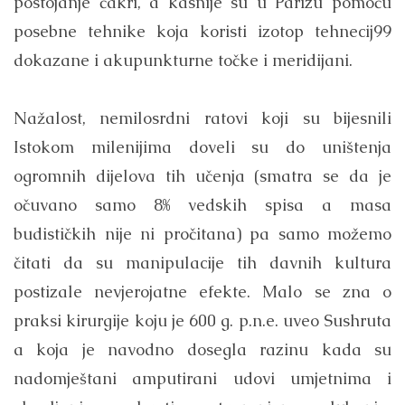
postojanje čakri, a kasnije su u Parizu pomoću
posebne tehnike koja koristi izotop tehnecij99
dokazane i akupunkturne točke i meridijani.
Nažalost, nemilosrdni ratovi koji su bijesnili
Istokom milenijima doveli su do uništenja
ogromnih dijelova tih učenja (smatra se da je
očuvano samo 8% vedskih spisa a masa
budističkih nije ni pročitana) pa samo možemo
čitati da su manipulacije tih davnih kultura
postizale nevjerojatne efekte. Malo se zna o
praksi kirurgije koju je 600 g. p.n.e. uveo Sushruta
a koja je navodno dosegla razinu kada su
nadomještani amputirani udovi umjetnima i