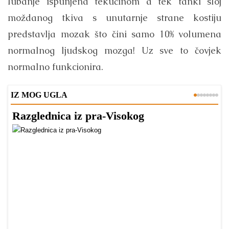
lubanje ispunjena tekućinom a tek tanki sloj
moždanog tkiva s unutarnje strane kostiju
predstavlja mozak što čini samo 10% volumena
normalnog ljudskog mozga! Uz sve to čovjek
normalno funkcionira.
IZ MOG UGLA
Razglednica iz pra-Visokog
T