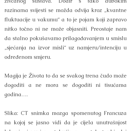
živčanog sustava. Dodir s tako dubokim
razinama svijesti se možda odvija kroz „kvantne
fluktuacije u vakumu“ a to je pojam koji zapravo
nitko točno ni ne može objasniti. Preostaje nam
da stalno pokušavamo prilagođavanjem u smislu
„sjećanja na izvor misli“ uz namjeru/intenciju u
određenom smjeru.
Magija je Života to da se svakog trena čudo može
dogoditi a ne mora se dogoditi ni tisućama
godina….
Slika: CT snimka mozga spomenutog Francuza
na kojoj se jasno vidi da je cijela unutrašnjost