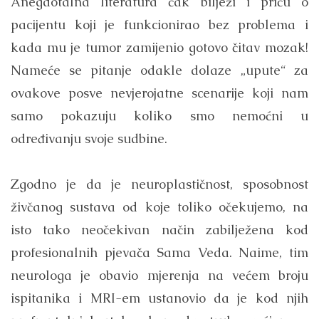
Anegdotalna literatura čak bilježi i priču o
pacijentu koji je funkcionirao bez problema i
kada mu je tumor zamijenio gotovo čitav mozak!
Nameće se pitanje odakle dolaze „upute“ za
ovakove posve nevjerojatne scenarije koji nam
samo pokazuju koliko smo nemoćni u
određivanju svoje sudbine.
Zgodno je da je neuroplastičnost, sposobnost
živčanog sustava od koje toliko očekujemo, na
isto tako neočekivan način zabilježena kod
profesionalnih pjevača Sama Veda. Naime, tim
neurologa je obavio mjerenja na većem broju
ispitanika i MRI-em ustanovio da je kod njih