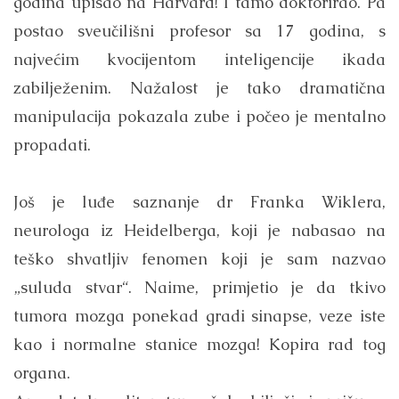
godina upisao na Harvard! I tamo doktorirao. Pa
postao sveučilišni profesor sa 17 godina, s
najvećim kvocijentom inteligencije ikada
zabilježenim. Nažalost je tako dramatična
manipulacija pokazala zube i počeo je mentalno
propadati.
Još je luđe saznanje dr Franka Wiklera,
neurologa iz Heidelberga, koji je nabasao na
teško shvatljiv fenomen koji je sam nazvao
„suluda stvar“. Naime, primjetio je da tkivo
tumora mozga ponekad gradi sinapse, veze iste
kao i normalne stanice mozga! Kopira rad tog
organa.