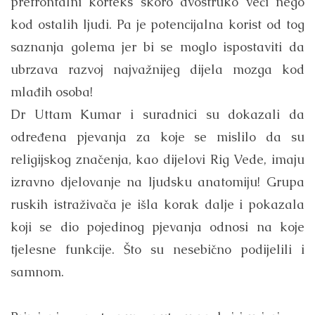
prefrontalni korteks skoro dvostruko veći nego
kod ostalih ljudi. Pa je potencijalna korist od tog
saznanja golema jer bi se moglo ispostaviti da
ubrzava razvoj najvažnijeg dijela mozga kod
mlađih osoba!
Dr Uttam Kumar i suradnici su dokazali da
određena pjevanja za koje se mislilo da su
religijskog značenja, kao dijelovi Rig Vede, imaju
izravno djelovanje na ljudsku anatomiju! Grupa
ruskih istraživača je išla korak dalje i pokazala
koji se dio pojedinog pjevanja odnosi na koje
tjelesne funkcije. Što su nesebično podijelili i
samnom.