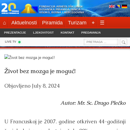
Skip
FONDACIJA ARHEOLOŠKI PARK:
to
BOSANSKA PIRAMIDA SUNCA
VISOKO, BOSNA I HERCEGOVINA
content
⌂
Aktuelnosti
Piramida
Turizam
⌖
☰
PREZENTACIJE
LJEKOVITOST
KONTAKT
PREDAVANJA
Sea
Search
LIVE TV
for:
Život bez mozga je moguć!
Objavljeno
July 8, 2024
Autor: Mr. Sc. Drago Plečko
U Francuskoj je 2007. godine otkriven 44-godišnji