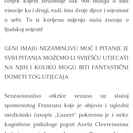
čovjek kojem nedostaje čak 90% mozga a ima
emocije ko i drugi, radi, ima dvoje djece i svjesnost
o sebi. To iz korijena mijenja naša znanja o
ljudskoj svijesti!
GENI IMAJU NEZAMISLIVU MOĆ I PITANJE JE
SVIH PITANJA MOŽEMO LI SVIJEŠĆU UTJECATI
NA NJIH I KOLIKO MOGU BITI FANTASTIČNI
DOMETI TOG UTJECAJA
Senzacionalno otkriće vezano uz slučaj
spomenutog Francuza koje je objavio i ugledni
medicinski časopis „Lancet“ pokrenuo je i neke
kognitivne psihologe poput Axela Cleeremansa