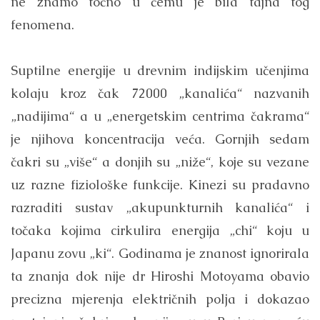
ne znamo točno u čemu je bila tajna tog
fenomena.
Suptilne energije u drevnim indijskim učenjima
kolaju kroz čak 72000 „kanalića“ nazvanih
„nadijima“ a u „energetskim centrima čakrama“
je njihova koncentracija veća. Gornjih sedam
čakri su „više“ a donjih su „niže“, koje su vezane
uz razne fiziološke funkcije. Kinezi su pradavno
razraditi sustav „akupunkturnih kanalića“ i
točaka kojima cirkulira energija „chi“ koju u
Japanu zovu „ki“. Godinama je znanost ignorirala
ta znanja dok nije dr Hiroshi Motoyama obavio
precizna mjerenja električnih polja i dokazao