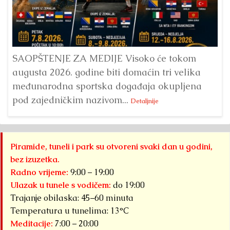
Dr
Bu
ve
SAOPŠTENJE ZA MEDIJE Visoko će tokom
augusta 2026. godine biti domaćin tri velika
međunarodna sportska događaja okupljena
pod zajedničkim nazivom...
Detaljnije
Piramide, tuneli i park su otvoreni svaki dan u godini,
bez izuzetka.
Radno vrijeme:
9:00 – 19:00
Ulazak u tunele s vodičem:
do 19:00
Trajanje obilaska: 45–60 minuta
Temperatura u tunelima: 13°C
Meditacije:
7:00 – 20:00